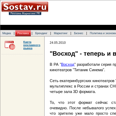
|
|
|
|
|
Медиа
Реклама
Брендинг
Маркетинг
Бизнес
Политика и эконом
Карта
24.05.2010
рекламного
рынка
"Восход" - теперь и 
В РА "
Восход
" разработали серия 
кинотеатров "Титаник Синема".
Сеть екатеринбургских кинотеатров
мультиплекс в России и странах СН
четыре зала 3D формата.
То, что этот формат сейчас ста
очевидно. После небывалого успех
что зрителю уже мало просто сп