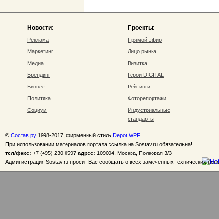
Новости:
Проекты:
Реклама
Прямой эфир
Маркетинг
Лицо рынка
Медиа
Визитка
Брендинг
Герои DIGITAL
Бизнес
Рейтинги
Политика
Фоторепортажи
Социум
Индустриальные
стандарты
©
Состав.ру
1998-2017, фирменный стиль
Depot WPF
При использовании материалов портала ссылка на Sostav.ru обязательна!
тел/факс:
+7 (495) 230 0597
адрес:
109004, Москва, Полковая 3/3
Администрация Sostav.ru просит Вас сообщать о всех замеченных технических неп