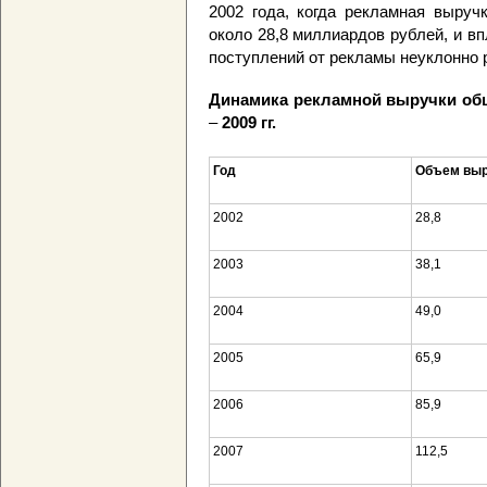
2002 года, когда рекламная выруч
около 28,8 миллиардов рублей, и в
поступлений от рекламы неуклонно 
Динамика рекламной выручки общ
–
2009 гг.
Год
Объем выру
2002
28,8
2003
38,1
2004
49,0
2005
65,9
2006
85,9
2007
112,5