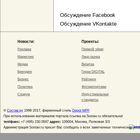
Обсуждение Facebook
Обсуждение VKontakte
Новости:
Проекты:
Реклама
Прямой эфир
Маркетинг
Лицо рынка
Медиа
Визитка
Брендинг
Герои DIGITAL
Бизнес
Рейтинги
Политика
Фоторепортажи
Социум
Индустриальные
стандарты
©
Состав.ру
1998-2017, фирменный стиль
Depot WPF
При использовании материалов портала ссылка на Sostav.ru обязательна!
тел/факс:
+7 (495) 230 0597
адрес:
109004, Москва, Полковая 3/3
Администрация Sostav.ru просит Вас сообщать о всех замеченных технических неп