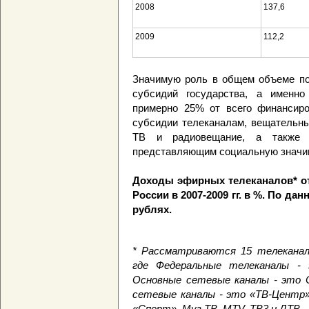
2008
137,6
2009
112,2
Значимую роль в общем объеме пос
субсидий государства, а именно
примерно 25% от всего финансиро
субсидии телеканалам, вещательны
ТВ и радиовещание, а также п
представляющим социальную значи
Доходы эфирных телеканалов* о
России в 2007-2009 гг. в %. По д
рублях.
* Рассматриваются 15 телеканал
где
Федеральные телеканалы - э
Основные сетевые каналы - это
сетевые каналы - это «ТВ-Центр»,
«Спорт», Муз ТВ, MTV, ТВ3 и ДТВ.