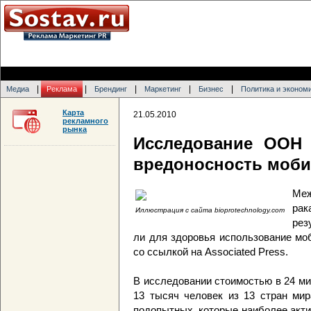
|
|
|
|
|
Медиа
Реклама
Брендинг
Маркетинг
Бизнес
Политика и эконом
Карта
21.05.2010
рекламного
рынка
Исследование ООН 
вредоносность моб
Меж
ра
Иллюстрация с сайта bioprotechnology.com
рез
ли для здоровья использование мо
со ссылкой на Associated Press.
В исследовании стоимостью в 24 м
13 тысяч человек из 13 стран мир
подопытных, которые наиболее акт