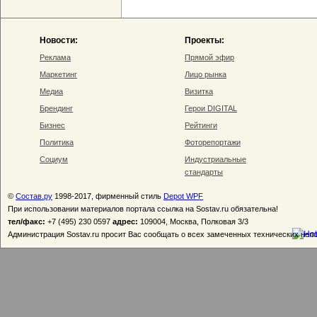
Новости:
Проекты:
Реклама
Прямой эфир
Маркетинг
Лицо рынка
Медиа
Визитка
Брендинг
Герои DIGITAL
Бизнес
Рейтинги
Политика
Фоторепортажи
Социум
Индустриальные
стандарты
©
Состав.ру
1998-2017, фирменный стиль
Depot WPF
При использовании материалов портала ссылка на Sostav.ru обязательна!
тел/факс:
+7 (495) 230 0597
адрес:
109004, Москва, Полковая 3/3
Администрация Sostav.ru просит Вас сообщать о всех замеченных технических неп