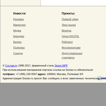
Новости:
Проекты:
Реклама
Прямой эфир
Маркетинг
Лицо рынка
Медиа
Визитка
Брендинг
Герои DIGITAL
Бизнес
Рейтинги
Политика
Фоторепортажи
Социум
Индустриальные
стандарты
©
Состав.ру
1998-2017, фирменный стиль
Depot WPF
При использовании материалов портала ссылка на Sostav.ru обязательна!
тел/факс:
+7 (495) 230 0597
адрес:
109004, Москва, Полковая 3/3
Администрация Sostav.ru просит Вас сообщать о всех замеченных технических неп