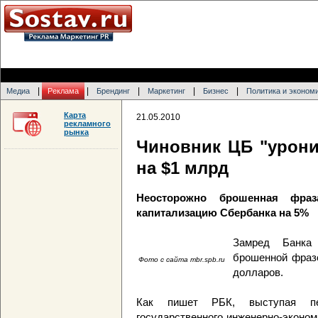
|
|
|
|
|
Медиа
Реклама
Брендинг
Маркетинг
Бизнес
Политика и эконом
Карта
21.05.2010
рекламного
рынка
Чиновник ЦБ "урони
на $1 млрд
Неосторожно брошенная фраз
капитализацию Сбербанка на 5%
Замред Банка 
брошенной фразо
Фото с сайта mbr.spb.ru
долларов.
Как пишет РБК, выступая пер
государственного инженерно-эконом