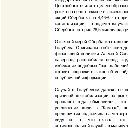
Центробанк считает целесообразны
рынка на неосторожное высказыван
акций Сбербанка на 4,46%, что пр
капитализации. По подсчетам учас
Сбербанк потерял 28,5 миллиарда р
Ответной мерой Сбербанка стало пи
Голубева. Оригинально объяснил д
финансовой политики Алексей Сава
наверное, расслабился перед сту
избежание подобных "расслаблений
готовит поправки в закон об инса
непубличной информации.
Случай с Голубевым далеко не пе
причиной дестабилизации на рынк
прошлого года обмолвился, что
увеличение доли в "Камазе", по
предприятия подскочила на четверт
виду не то, что сказал, что
антимонопольной службы в манипул