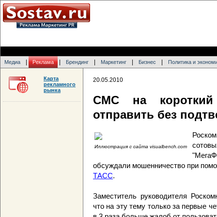
|
|
|
|
|
Медиа
Реклама
Брендинг
Маркетинг
Бизнес
Политика и эконом
Карта
20.05.2010
рекламного
рынка
СМС на короткий
отправить без подт
Роском
сотов
Иллюстрация с сайта visualbench.com
"МегаФ
обсуждали мошенничество при помо
ТАСС
.
Заместитель руководителя Роском
что на эту тему только за первые ч
в 3 раза больше жалоб от пользовате