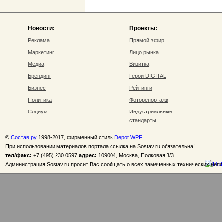
Новости:
Проекты:
Реклама
Прямой эфир
Маркетинг
Лицо рынка
Медиа
Визитка
Брендинг
Герои DIGITAL
Бизнес
Рейтинги
Политика
Фоторепортажи
Социум
Индустриальные
стандарты
©
Состав.ру
1998-2017, фирменный стиль
Depot WPF
При использовании материалов портала ссылка на Sostav.ru обязательна!
тел/факс:
+7 (495) 230 0597
адрес:
109004, Москва, Полковая 3/3
Администрация Sostav.ru просит Вас сообщать о всех замеченных технических неп