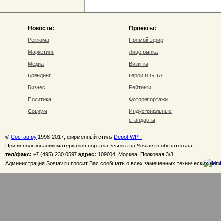
Новости:
Проекты:
Реклама
Прямой эфир
Маркетинг
Лицо рынка
Медиа
Визитка
Брендинг
Герои DIGITAL
Бизнес
Рейтинги
Политика
Фоторепортажи
Социум
Индустриальные
стандарты
©
Состав.ру
1998-2017, фирменный стиль
Depot WPF
При использовании материалов портала ссылка на Sostav.ru обязательна!
тел/факс:
+7 (495) 230 0597
адрес:
109004, Москва, Полковая 3/3
Администрация Sostav.ru просит Вас сообщать о всех замеченных технических неп