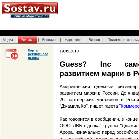
|
|
|
|
|
Медиа
Реклама
Брендинг
Маркетинг
Бизнес
Политика и эконом
Карта
19.05.2010
рекламного
рынка
Guess? Inc само
развитием марки в Р
Американский одежный ритейлер
развитием марки в России. До янва
26 партнерских магазинов в Росси
"ДжамильКо", пишет газета
"Коммерс
Как говорится в сообщении, в конце 
ООО ЛВБ ("дочка" группы "Джамиль
Арора, изначально перед российск
на российский рынок и данный эт