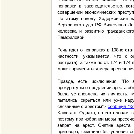
поправки в законодательство, ко
совершении экономических преступ
По этому поводу Ходорковский н
Верховного суда РФ Вячеслава Ле
человека и развитию гражданског
Памфиловой.
Речь идет о поправках в 108-ю ста
частности, указывается, что к 
растрата), а также по ст. 174 и 174
может применяться мера пресечения
Правда, есть исключения. "По 
прокуратуры о продлении ареста обв
была установлена их личность, м
пытались скрыться или уже нар
связанные с арестом",-
сообщил "Ко
Клювгант. Однако, по его словам, 
поэтому при избрании меры пресеч
запрет на арест. Снятие ареста
приговора, смягчило бы условия с