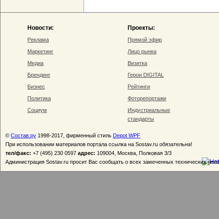
Новости:
Проекты:
Реклама
Прямой эфир
Маркетинг
Лицо рынка
Медиа
Визитка
Брендинг
Герои DIGITAL
Бизнес
Рейтинги
Политика
Фоторепортажи
Социум
Индустриальные
стандарты
©
Состав.ру
1998-2017, фирменный стиль
Depot WPF
При использовании материалов портала ссылка на Sostav.ru обязательна!
тел/факс:
+7 (495) 230 0597
адрес:
109004, Москва, Полковая 3/3
Администрация Sostav.ru просит Вас сообщать о всех замеченных технических неп