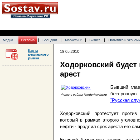
|
|
|
|
|
Медиа
Реклама
Брендинг
Маркетинг
Бизнес
Политика и эконом
Карта
18.05.2010
рекламного
рынка
Ходорковский будет 
арест
Бывший гла
бессрочну
Фото с сайта khodorkovsky.ru
"Русская слу
Ходорковский протестует против
который в рамках второго уголовн
нефти - продлил срок ареста его сам
Бывший бизнесмен заявил, что с