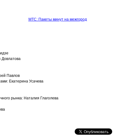
МТС: Пакеты минут на межгород
лидзе
я Довлатова
дрей Павлов
ами: Екатерина Усачева
чного рынка: Наталия Глаголева
ова