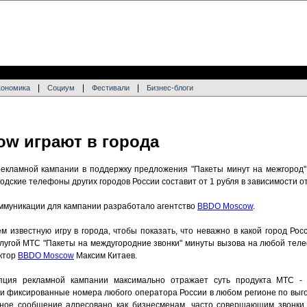
|
|
|
кономика
Социум
Фестивали
Бизнес-блоги
w играют в города
екламной кампании в поддержку предложения "Пакеты минут на межгород",
одские телефоны других городов России составит от 1 рубля в зависимости о
ммуникации для кампании разработало агентство
BBDO Moscow
.
м известную игру в города, чтобы показать, что неважно в какой город Ро
слугой МТС "Пакеты на междугородние звонки" минуты вызова на любой теле
ектор
BBDO Moscow
Максим Китаев.
епция рекламной кампании максимально отражает суть продукта МТС -
 фиксированные номера любого оператора России в любом регионе по выгод
ное сообщение адресовано как бизнесменам, часто совершающим звонки в