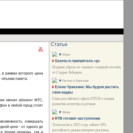
Статьи
Медиа
Gazeta.ru припрятала «g»
Издание убрало из «шапки» спорный логотип
от Студии Лебедева
 в рамках которого цена
т объема пакета.
Реклама и Маркетинг
Елена Чувахина: Мы будем растить
свои кадры
Глава российского офиса FITCH о планах
ссии звонит абонент МТС,
развития агентства в регионе
фон в любой город стоят
Медиа
RTB готовит наступление
 возможность совершать
Технология к 2015 году займет 18%
ной цене - от одного до
российского рынка интернет-рекламы
 другие регионы, так и