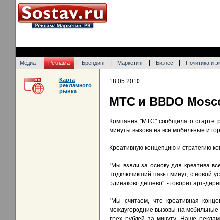
|
|
|
|
|
Медиа
Реклама
Брендинг
Маркетинг
Бизнес
Политика и э
Карта
18.05.2010
рекламного
рынка
МТС и BBDO Mosco
Компания "МТС" сообщила о старте р
минуты вызова на все мобильные и гор
Креативную концепцию и стратегию ко
"Мы взяли за основу для креатива все
подключивший пакет минут, с новой у
одинаково дешево", - говорит арт-дир
"Мы считаем, что креативная конц
междугородние вызовы на мобильные и
трех рублей за минуту. Наше реклам