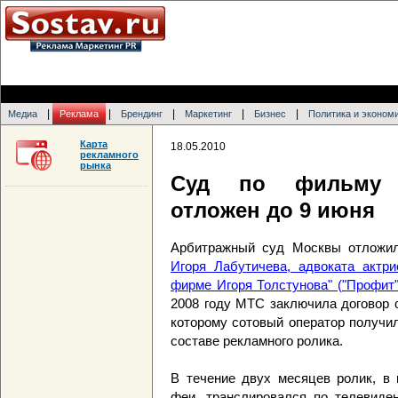
|
|
|
|
|
Медиа
Реклама
Брендинг
Маркетинг
Бизнес
Политика и эконом
Карта
18.05.2010
рекламного
рынка
Суд по фильму "
отложен до 9 июня
Арбитражный суд Москвы отложи
Игоря Лабутичева, адвоката актр
фирме Игоря Толстунова" ("Профит
2008 году МТС заключила договор 
которому сотовый оператор получи
составе рекламного ролика.
В течение двух месяцев ролик, в 
феи, транслировался по телевиде