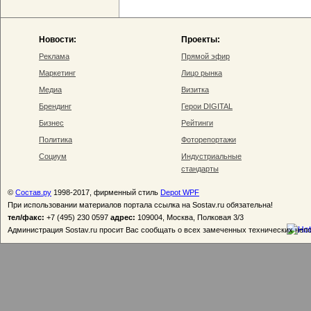
Новости:
Проекты:
Реклама
Прямой эфир
Маркетинг
Лицо рынка
Медиа
Визитка
Брендинг
Герои DIGITAL
Бизнес
Рейтинги
Политика
Фоторепортажи
Социум
Индустриальные
стандарты
©
Состав.ру
1998-2017, фирменный стиль
Depot WPF
При использовании материалов портала ссылка на Sostav.ru обязательна!
тел/факс:
+7 (495) 230 0597
адрес:
109004, Москва, Полковая 3/3
Администрация Sostav.ru просит Вас сообщать о всех замеченных технических неп