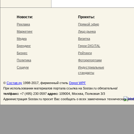
Новости:
Проекты:
Реклама
Прямой эфир
Маркетинг
Лицо рынка
Медиа
Визитка
Брендинг
Герои DIGITAL
Бизнес
Рейтинги
Политика
Фоторепортажи
Социум
Индустриальные
стандарты
©
Состав.ру
1998-2017, фирменный стиль
Depot WPF
При использовании материалов портала ссылка на Sostav.ru обязательна!
тел/факс:
+7 (495) 230 0597
адрес:
109004, Москва, Полковая 3/3
Администрация Sostav.ru просит Вас сообщать о всех замеченных технических неп