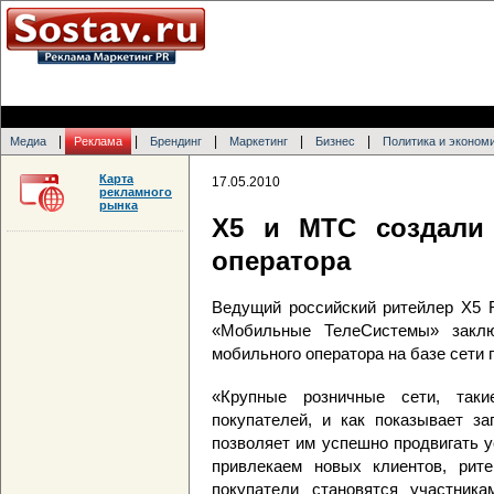
|
|
|
|
|
Медиа
Реклама
Брендинг
Маркетинг
Бизнес
Политика и эконом
Карта
17.05.2010
рекламного
рынка
X5 и MTC создали 
оператора
Ведущий российский ритейлер X5 R
«Мобильные ТелеСистемы» заклю
мобильного оператора на базе сети
«Крупные розничные сети, так
покупателей, и как показывает з
позволяет им успешно продвигать у
привлекаем новых клиентов, рите
покупатели становятся участник