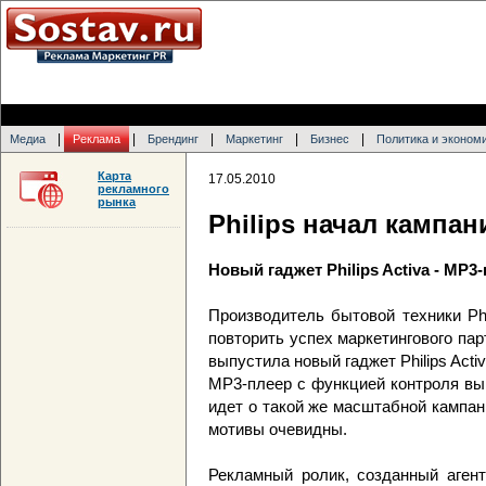
|
|
|
|
|
Медиа
Реклама
Брендинг
Маркетинг
Бизнес
Политика и эконом
Карта
17.05.2010
рекламного
рынка
Philips начал кампан
Новый гаджет Philips Activa - MP
Производитель бытовой техники Phi
повторить успех маркетингового пар
выпустила новый гаджет Philips Act
MP3-плеер с функцией контроля вы
идет о такой же масштабной кампан
мотивы очевидны.
Рекламный ролик, созданный агент