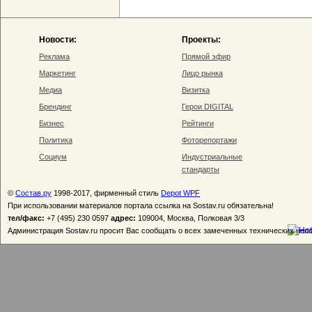
Новости:
Проекты:
Реклама
Прямой эфир
Маркетинг
Лицо рынка
Медиа
Визитка
Брендинг
Герои DIGITAL
Бизнес
Рейтинги
Политика
Фоторепортажи
Социум
Индустриальные
стандарты
©
Состав.ру
1998-2017, фирменный стиль
Depot WPF
При использовании материалов портала ссылка на Sostav.ru обязательна!
тел/факс:
+7 (495) 230 0597
адрес:
109004, Москва, Полковая 3/3
Администрация Sostav.ru просит Вас сообщать о всех замеченных технических неп