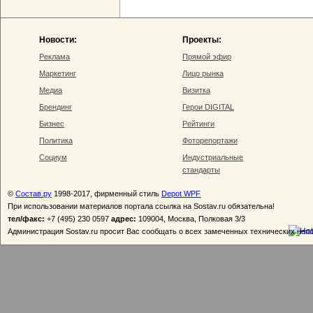
Новости:
Проекты:
Реклама
Прямой эфир
Маркетинг
Лицо рынка
Медиа
Визитка
Брендинг
Герои DIGITAL
Бизнес
Рейтинги
Политика
Фоторепортажи
Социум
Индустриальные
стандарты
©
Состав.ру
1998-2017, фирменный стиль
Depot WPF
При использовании материалов портала ссылка на Sostav.ru обязательна!
тел/факс:
+7 (495) 230 0597
адрес:
109004, Москва, Полковая 3/3
Администрация Sostav.ru просит Вас сообщать о всех замеченных технических неп