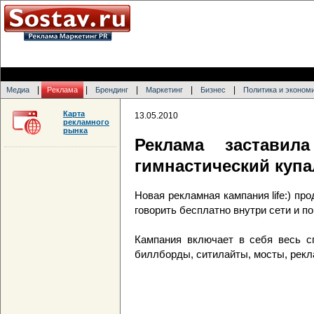
|
|
|
|
|
Медиа
Реклама
Брендинг
Маркетинг
Бизнес
Политика и эконом
Карта
13.05.2010
рекламного
рынка
Реклама заставил
гимнастический куп
Новая рекламная кампания life:) про
говорить бесплатно внутри сети и по
Кампания включает в себя весь с
биллборды, ситилайты, мосты, рекл