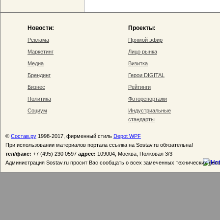
Новости:
Проекты:
Реклама
Прямой эфир
Маркетинг
Лицо рынка
Медиа
Визитка
Брендинг
Герои DIGITAL
Бизнес
Рейтинги
Политика
Фоторепортажи
Социум
Индустриальные
стандарты
©
Состав.ру
1998-2017, фирменный стиль
Depot WPF
При использовании материалов портала ссылка на Sostav.ru обязательна!
тел/факс:
+7 (495) 230 0597
адрес:
109004, Москва, Полковая 3/3
Администрация Sostav.ru просит Вас сообщать о всех замеченных технических неп