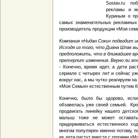
Sostav.ru п
рекламы и м
Куриным о пр
самых знаменательных рекламных 
производитель продукции «Моя сем
Компания «Нидан Соки» подводит и
Исходя из того, что Диана Шпак в
предположить, что в ближайшее вр
претерпит изменения. Верно ли эт
- Конечно, время идет, а дети ра
сериале с четырех лет и сейчас уж
вокруг нас, а мы чутко реагируем н
«Моя Семья» естественным путем б
Конечно, было бы здорово, есл
обзавелась уже своей семьей. Кро
продвигать линейку нашего детско
малыш тоже не может оставать
придерживаться естественного х
многом популярен именно потому, п
их дети растут вместе с героями «М