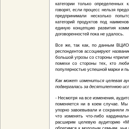
категории только определенных к
говорят, если процесс нельзя предо
предпринимали несколько попыт
категорий продуктов под наимено
единую концепцию развития комм
договоренностей пока не удалось.
Все же, так как, по данным ВЦИ
респондентов ассоциируют названи
большой угрозы со стороны «прилип
помехи со стороны тех, кто люби
популярностью успешной марки и пыт
Как может измениться целевая ау
подвергалась за десятилетнюю ис
- Несмотря на все изменения, ауди
поменяется ни в коем случае. Мы
упорно завоевывали и сохраняли л
что изменять что-либо кардиналь
расширим целевую аудиторию «М
обратимся к молодым семьям, чьи ц