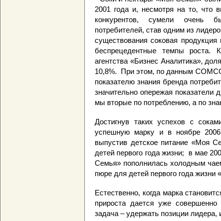
2001 года и, несмотря на то, что
конкурентов, сумели очень б
потребителей, став одним из лидеро
существования соковая продукция
беспрецедентные темпы роста. К
агентства «Бизнес Аналитика», дол
10,8%. При этом, по данным COMCO
показателю знания бренда потребит
значительно опережая показатели 
мы вторые по потреблению, а по зн
Достигнув таких успехов с сокам
успешную марку и в ноябре 2006
выпустив детское питание
«Моя Се
детей первого года жизни; в мае 20
Семья» пополнилась холодным чаем
пюре для детей первого года жизни
Естественно, когда марка становит
прироста дается уже совершенно 
задача – удержать позиции лидера, и