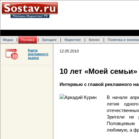
|
|
|
|
|
Медиа
Реклама
Брендинг
Маркетинг
Бизнес
Политика и эконом
Карта
12.05.2010
рекламного
рынка
10 лет «Моей семьи»
Интервью с главой рекламного н
В начале апр
летия одног
отечественны
Зрители не 
Половцевым 
любимую, а фр