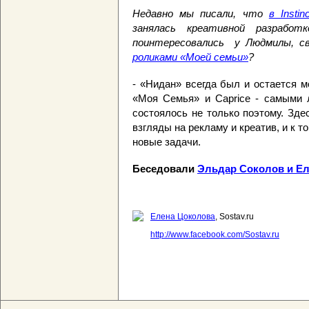
Недавно мы писали, что
в Insti
занялась креативной разрабо
поинтересовались у Людмилы, св
роликами «Моей семьи»
?
- «Нидан» всегда был и остается 
«Моя Семья» и Caprice - самыми 
состоялось не только поэтому. Зд
взгляды на рекламу и креатив, и к 
новые задачи.
Беседовали
Эльдар Соколов и Е
Елена Цоколова
, Sostav.ru
http://www.facebook.com/Sostav.ru