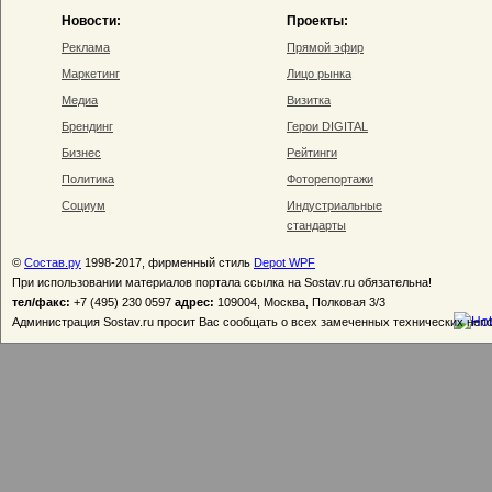
Новости:
Проекты:
Реклама
Прямой эфир
Маркетинг
Лицо рынка
Медиа
Визитка
Брендинг
Герои DIGITAL
Бизнес
Рейтинги
Политика
Фоторепортажи
Социум
Индустриальные
стандарты
©
Состав.ру
1998-2017, фирменный стиль
Depot WPF
При использовании материалов портала ссылка на Sostav.ru обязательна!
тел/факс:
+7 (495) 230 0597
адрес:
109004, Москва, Полковая 3/3
Администрация Sostav.ru просит Вас сообщать о всех замеченных технических неп