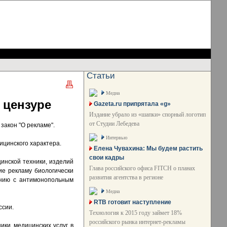
Статьи
Медиа
 цензуре
Gazeta.ru припрятала «g»
Издание убрало из «шапки» спорный логотип
от Студии Лебедева
акон "О рекламе".
Интервью
ицинского характера.
Елена Чувахина: Мы будем растить
свои кадры
инской техники, изделий
Глава российского офиса FITCH о планах
ие рекламу биологически
развития агентства в регионе
анию с антимонопольным
Медиа
RTB готовит наступление
ссии.
Технология к 2015 году займет 18%
российского рынка интернет-рекламы
ки, медицинских услуг, в