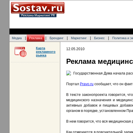
|
|
|
|
|
Медиа
Реклама
Брендинг
Маркетинг
Бизнес
Политика и э
Карта
12.05.2010
рекламного
рынка
Реклама медицинс
Государственная Дума начала рас
Портал
Pravo.ru
сообщает, что он факт
В тексте законопроекта говорится, ч
медицинского назначения и медицинс
активных добавок и пищевых добавок
органом в порядке, установленном Пр
В нем говорится, что вся медицинская
Как отмечается в пояснительной запик