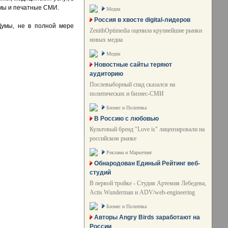
ммы и печатные СМИ.
Медиа
Россия в хвосте digital-лидеров
Думы, не в полной мере
ZenithOptimedia оценила крупнейшие рынки
новых медиа
Медиа
Новостные сайты теряют
аудиторию
Послевыборный спад сказался на
политических и бизнес-СМИ
Бизнес и Политика
В Россию с любовью
Культовый бренд "Love is" лицензировали на
российском рынке
Реклама и Маркетинг
Обнародован Единый Рейтинг веб-
студий
В первой тройке - Студия Артемия Лебедева,
Actis Wunderman и ADV/web-engineering
Бизнес и Политика
Авторы Angry Birds заработают на
России