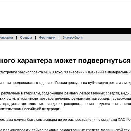
|
|
|
кономика
Социум
Фестивали
Бизнес-блоги
кого характера может подвергнуться
смотрение законопроекта №370325-5 "О внесении изменений в Федеральный з
ически предполагает введение в России цензуры на публикацию рекламы мед
то рекламные материалы, содержащие рекламу лекарственных средств, медиц
ких услуг, в том числе методов лечения; рекламные материалы, содержащ
, продуктов детского питания,до их распространения подлежат согласов
авительством Российской Федераци".
 реклама должна быть согласована до ее распространения с органами ФАС Ро
е к законопроекту, сейчас реклама лекарственных средств, медицинской техни