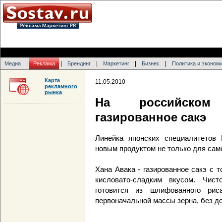
|
|
|
|
|
Медиа
Реклама
Брендинг
Маркетинг
Бизнес
Политика и эконом
Карта
11.05.2010
рекламного
рынка
На российском
газированное сакэ
Линейка японских специалитетов 
новым продуктом не только для само
Хана Авака - газированное сакэ с
кисловато-сладким вкусом. Чис
готовится из шлифованного рис
первоначальной массы зерна, без д