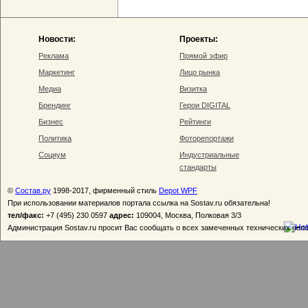
Новости:
Проекты:
Реклама
Прямой эфир
Маркетинг
Лицо рынка
Медиа
Визитка
Брендинг
Герои DIGITAL
Бизнес
Рейтинги
Политика
Фоторепортажи
Социум
Индустриальные
стандарты
©
Состав.ру
1998-2017, фирменный стиль
Depot WPF
При использовании материалов портала ссылка на Sostav.ru обязательна!
тел/факс:
+7 (495) 230 0597
адрес:
109004, Москва, Полковая 3/3
Администрация Sostav.ru просит Вас сообщать о всех замеченных технических неп