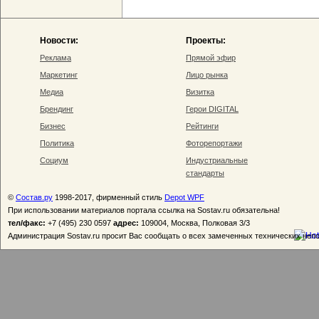
Новости:
Проекты:
Реклама
Прямой эфир
Маркетинг
Лицо рынка
Медиа
Визитка
Брендинг
Герои DIGITAL
Бизнес
Рейтинги
Политика
Фоторепортажи
Социум
Индустриальные
стандарты
©
Состав.ру
1998-2017, фирменный стиль
Depot WPF
При использовании материалов портала ссылка на Sostav.ru обязательна!
тел/факс:
+7 (495) 230 0597
адрес:
109004, Москва, Полковая 3/3
Администрация Sostav.ru просит Вас сообщать о всех замеченных технических неп