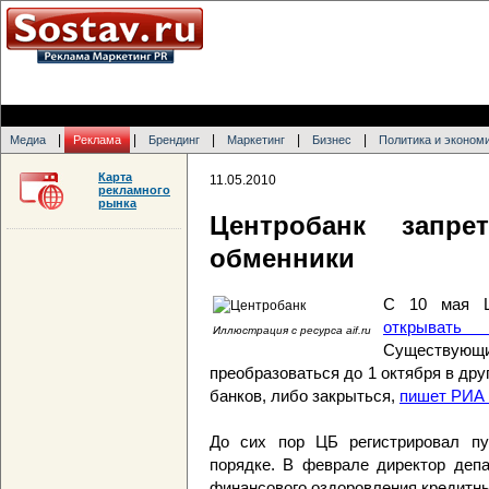
|
|
|
|
|
Медиа
Реклама
Брендинг
Маркетинг
Бизнес
Политика и эконом
Карта
11.05.2010
рекламного
рынка
Центробанк запре
обменники
С 10 мая Ц
открыват
Иллюстрация с ресурса aif.ru
Существую
преобразоваться до 1 октября в др
банков, либо закрыться,
пишет РИА
До сих пор ЦБ регистрировал п
порядке. В феврале директор депа
финансового оздоровления кредитн