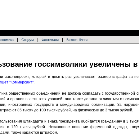
|
|
|
кономика
Социум
Фестивали
Бизнес-блоги
зование госсимволики увеличены в 
ии законопроект, который в десять раз увеличивает размер штрафа за н
ишет "Коммерсант"
.
олика общественных объединений не должна совпадать с государственной с
й и органов власти всех уровней, она также должна отличаться от символ
ний, иностранных государств и международных организаций. За наруше
траф от 85 тысяч до 100 тысяч рублей, на физические до 3 тысяч рублей.
ользования штандарта и знака президента обойдется гражданину в 3 тыся
ции в 120 тысяч рублей. Незаконное ношение форменной одежды, госу
радами, также караются штрафом.