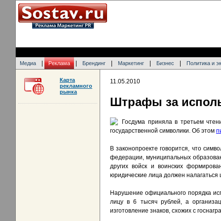
|
|
|
|
|
Медиа
Реклама
Брендинг
Маркетинг
Бизнес
Политика и э
Карта
11.05.2010
рекламного
рынка
Штрафы за исполь
Госдума приняла в третьем чтен
государственной символики. Об этом
п
В законопроекте говорится, что симв
федерации, муниципальных образовани
других войск и воинских формирова
юридические лица должен налагаться ш
Нарушение официального порядка исп
лицу в 6 тысяч рублей, а организа
изготовление знаков, схожих с госнаг