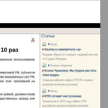
Статьи
Медиа
10 раз
Gazeta.ru припрятала «g»
Издание убрало из «шапки» спорный логотип
от Студии Лебедева
езаконное использование
Реклама и Маркетинг
Елена Чувахина: Мы будем растить
имволикой РФ, субъектов
свои кадры
ики вооруженных сил РФ,
Глава российского офиса FITCH о планах
ние этих требований на
развития агентства в регионе
Медиа
чи рублей, должностному
RTB готовит наступление
дарственных наград или
Технология к 2015 году займет 18%
российского рынка интернет-рекламы