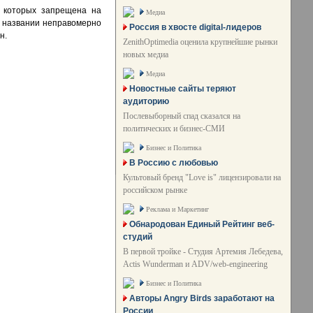
ь которых запрещена на
Медиа
м названии неправомерно
Россия в хвосте digital-лидеров
н.
ZenithOptimedia оценила крупнейшие рынки
новых медиа
Медиа
Новостные сайты теряют
аудиторию
Послевыборный спад сказался на
политических и бизнес-СМИ
Бизнес и Политика
В Россию с любовью
Культовый бренд "Love is" лицензировали на
российском рынке
Реклама и Маркетинг
Обнародован Единый Рейтинг веб-
студий
В первой тройке - Студия Артемия Лебедева,
Actis Wunderman и ADV/web-engineering
Бизнес и Политика
Авторы Angry Birds заработают на
России