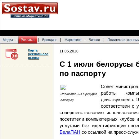
|
|
|
|
|
Медиа
Реклама
Брендинг
Маркетинг
Бизнес
Политика и эконом
Карта
11.05.2010
рекламного
рынка
С 1 июля белорусы б
по паспорту
Совет министров
работы компь
Иллюстрация с ресурса
действующее с 10
naviny.by
соответствии с 
совершенствованию использования 
посетители компьютерных клубов и
услугами без идентификации сво
БелаПАН
со ссылкой на пресс-служ