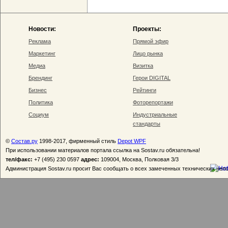
Новости:
Проекты:
Реклама
Прямой эфир
Маркетинг
Лицо рынка
Медиа
Визитка
Брендинг
Герои DIGITAL
Бизнес
Рейтинги
Политика
Фоторепортажи
Социум
Индустриальные
стандарты
©
Состав.ру
1998-2017, фирменный стиль
Depot WPF
При использовании материалов портала ссылка на Sostav.ru обязательна!
тел/факс:
+7 (495) 230 0597
адрес:
109004, Москва, Полковая 3/3
Администрация Sostav.ru просит Вас сообщать о всех замеченных технических неп