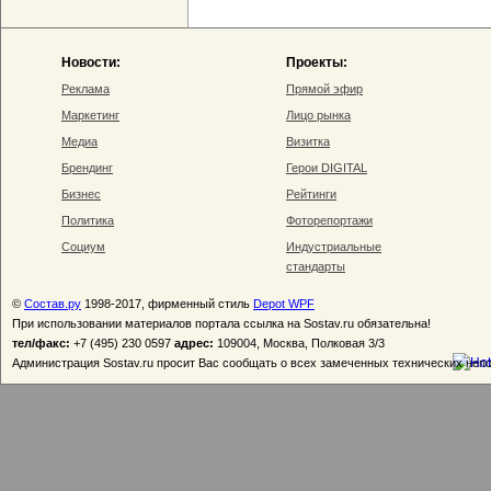
Новости:
Проекты:
Реклама
Прямой эфир
Маркетинг
Лицо рынка
Медиа
Визитка
Брендинг
Герои DIGITAL
Бизнес
Рейтинги
Политика
Фоторепортажи
Социум
Индустриальные
стандарты
©
Состав.ру
1998-2017, фирменный стиль
Depot WPF
При использовании материалов портала ссылка на Sostav.ru обязательна!
тел/факс:
+7 (495) 230 0597
адрес:
109004, Москва, Полковая 3/3
Администрация Sostav.ru просит Вас сообщать о всех замеченных технических неп