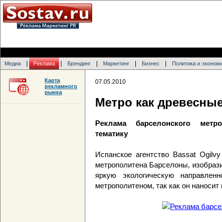
|
|
|
|
|
Медиа
Реклама
Брендинг
Маркетинг
Бизнес
Политика и эконом
Карта
07.05.2010
рекламного
рынка
Метро как древесны
Реклама барселонского метро
тематику
Испанское агентство Bassat Ogilv
метрополитена Барселоны, изобрази
яркую экологическую направленн
метрополитеном, так как он наноси