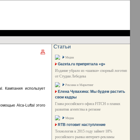
Статьи
Медиа
Gazeta.ru припрятала «g»
Издание убрало из «шапки» спорный логотип
от Студии Лебедева
Реклама и Маркетинг
l. Кампания использует
Елена Чувахина: Мы будем растить
свои кадры
Глава российского офиса FITCH о планах
омощью Alca-Luftal этого
развития агентства в регионе
Медиа
RTB готовит наступление
Технология к 2015 году займет 18%
российского рынка интернет-рекламы