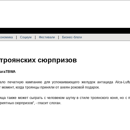
|
|
|
кономика
Социум
Фестивали
Бизнес-блоги
в троянских сюрпризов
'LaraTBWA
ало печатную кампанию для успокаивающего желудок антацида Alca-Lufta
т момент, когда троянцы приняли от ахеян роковой подарок.
ща также может сыграть с человеком шутку в стиле троянского коня, но с п
иятных сюрпризов", - гласит слоган.