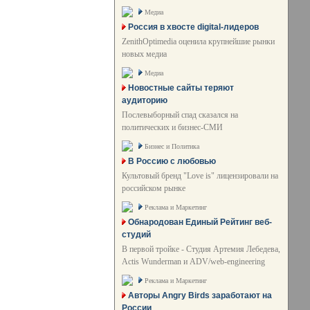
Медиа
Россия в хвосте digital-лидеров
ZenithOptimedia оценила крупнейшие рынки
новых медиа
Медиа
Новостные сайты теряют
аудиторию
Послевыборный спад сказался на
политических и бизнес-СМИ
Бизнес и Политика
В Россию с любовью
Культовый бренд "Love is" лицензировали на
российском рынке
Реклама и Маркетинг
Обнародован Единый Рейтинг веб-
студий
В первой тройке - Студия Артемия Лебедева,
Actis Wunderman и ADV/web-engineering
Реклама и Маркетинг
Авторы Angry Birds заработают на
России