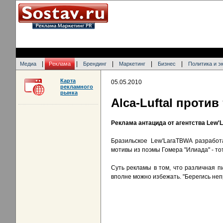
|
|
|
|
|
Медиа
Реклама
Брендинг
Маркетинг
Бизнес
Политика и э
Карта
05.05.2010
рекламного
рынка
Alca-Luftal проти
Реклама антацида от агентства Lew
Бразильское Lew'LaraTBWA разработ
мотивы из поэмы Гомера "Илиада" - то
Суть рекламы в том, что различная пи
вполне можно избежать. "Берегись непр