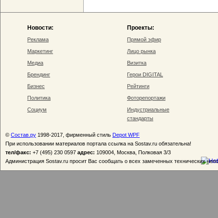
Новости:
Проекты:
Реклама
Прямой эфир
Маркетинг
Лицо рынка
Медиа
Визитка
Брендинг
Герои DIGITAL
Бизнес
Рейтинги
Политика
Фоторепортажи
Социум
Индустриальные
стандарты
©
Состав.ру
1998-2017, фирменный стиль
Depot WPF
При использовании материалов портала ссылка на Sostav.ru обязательна!
тел/факс:
+7 (495) 230 0597
адрес:
109004, Москва, Полковая 3/3
Администрация Sostav.ru просит Вас сообщать о всех замеченных технических неп