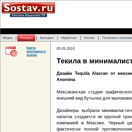
|
|
|
|
|
Медиа
Реклама
Брендинг
Маркетинг
Бизнес
Политика и эконом
Карта
05.05.2010
рекламного
рынка
Текила в минималис
Дизайн Tequila Alacrаn от мекс
Anonima
Мексиканская студия графическог
внешний вид бутылки для малоизвестн
Дизайнеры выбрали минималистичн
напиток создается не крупной тра
компанией в Мексике. Черный цв
фактически полной противополож