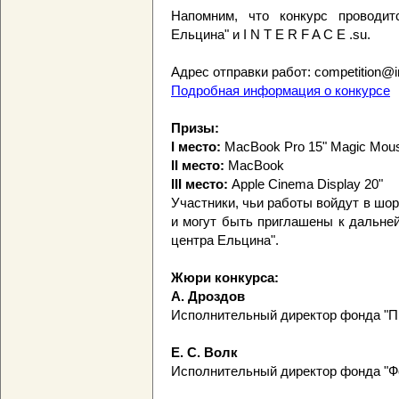
Напомним, что конкурс проводит
Ельцина" и I N T E R F A C E .su.
Адрес отправки работ: competition@in
Подробная информация о конкурсе
Призы:
I место:
MacBook Pro 15" Magic Mou
II место:
MacBook
III место:
Apple Cinema Display 20"
Участники, чьи работы войдут в шо
и могут быть приглашены к дальне
центра Ельцина".
Жюри конкурса:
А. Дроздов
Исполнительный директор фонда "Пр
Е. С. Волк
Исполнительный директор фонда "Ф