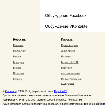
Обсуждение Facebook
Обсуждение VKontakte
Новости:
Проекты:
Реклама
Прямой эфир
Маркетинг
Лицо рынка
Медиа
Визитка
Брендинг
Герои DIGITAL
Бизнес
Рейтинги
Политика
Фоторепортажи
Социум
Индустриальные
стандарты
©
Состав.ру
1998-2017, фирменный стиль
Depot WPF
При использовании материалов портала ссылка на Sostav.ru обязательна!
тел/факс:
+7 (495) 230 0597
адрес:
109004, Москва, Полковая 3/3
Администрация Sostav.ru просит Вас сообщать о всех замеченных технических неп