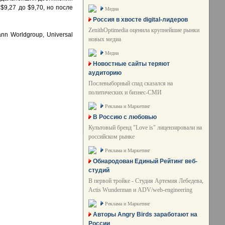
$9,27 до $9,70, но после
Медиа
Россия в хвосте digital-лидеров
ZenithOptimedia оценила крупнейшие рынки
nn Worldgroup, Universal
новых медиа
Медиа
Новостные сайты теряют
аудиторию
Послевыборный спад сказался на
политических и бизнес-СМИ
Реклама и Маркетинг
В Россию с любовью
Культовый бренд "Love is" лицензировали на
российском рынке
Реклама и Маркетинг
Обнародован Единый Рейтинг веб-
студий
В первой тройке - Студия Артемия Лебедева,
Actis Wunderman и ADV/web-engineering
Реклама и Маркетинг
Авторы Angry Birds заработают на
России