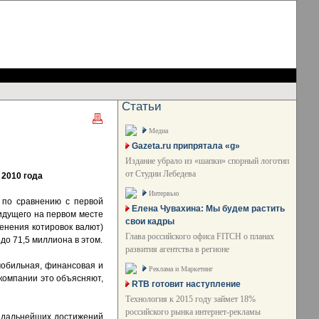
Статьи
Медиа
Gazeta.ru припрятала «g»
Издание убрало из «шапки» спорный логотип
от Студии Лебедева
 2010 года
Интервью
с по сравнению с первой
Елена Чувахина: Мы будем растить
 идущего на первом месте
свои кадры
енения котировок валют)
Глава российского офиса FITCH о планах
 до 71,5 миллиона в этом.
развития агентства в регионе
мобильная, финансовая и
Реклама и Маркетинг
 компании это объясняют,
RTB готовит наступление
Технология к 2015 году займет 18%
российского рынка интернет-рекламы
я дальнейших достижений