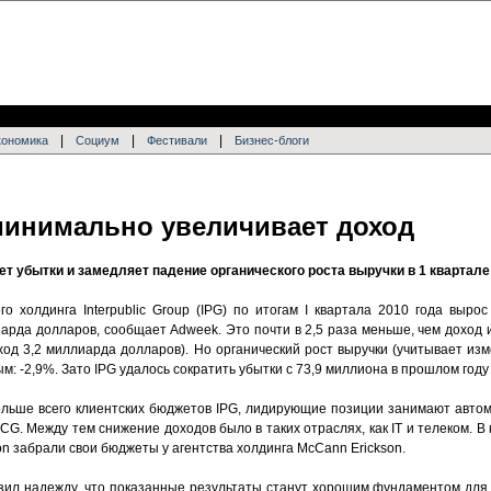
|
|
|
кономика
Социум
Фестивали
Бизнес-блоги
 минимально увеличивает доход
 убытки и замедляет падение органического роста выручки в 1 квартале
о холдинга Interpublic Group (IPG) по итогам I квартала 2010 года выро
иарда долларов, сообщает Adweek. Это почти в 2,5 раза меньше, чем доход
од 3,2 миллиарда долларов). Но органический рост выручки (учитывает изм
ым: -2,9%. Зато IPG удалось сократить убытки с 73,9 миллиона в прошлом году
ольше всего клиентских бюджетов IPG, лидирующие позиции занимают авто
CG. Между тем снижение доходов было в таких отраслях, как IT и телеком. В
izon забрали свои бюджеты у агентства холдинга McCann Erickson.
разил надежду, что показанные результаты станут хорошим фундаментом дл