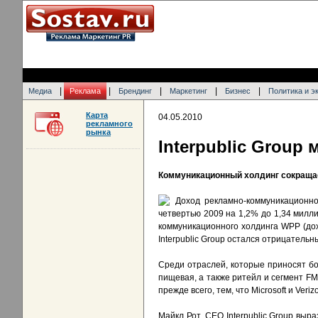
|
|
|
|
|
Медиа
Реклама
Брендинг
Маркетинг
Бизнес
Политика и э
Карта
04.05.2010
рекламного
рынка
Interpublic Group
Коммуникационный холдинг сокращает
Доход рекламно-коммуникационног
четвертью 2009 на 1,2% до 1,34 милл
коммуникационного холдинга WPP (дох
Interpublic Group остался отрицательн
Среди отраслей, которые приносят б
пищевая, а также ритейл и сегмент FM
прежде всего, тем, что Microsoft и Ver
Майкл Рот, CEO Interpublic Group вы