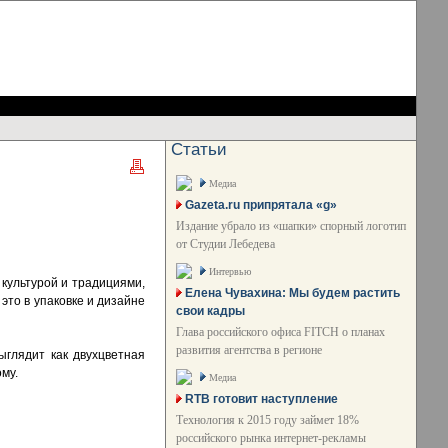
Статьи
Медиа
Gazeta.ru припрятала «g»
Издание убрало из «шапки» спорный логотип
от Студии Лебедева
Интервью
культурой и традициями,
Елена Чувахина: Мы будем растить
это в упаковке и дизайне
свои кадры
Глава российского офиса FITCH о планах
развития агентства в регионе
ыглядит как двухцветная
му.
Медиа
RTB готовит наступление
Технология к 2015 году займет 18%
российского рынка интернет-рекламы