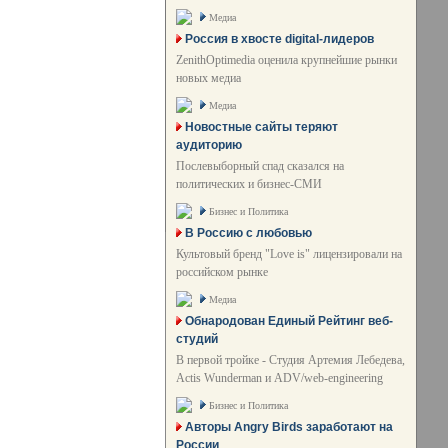
Медиа
Россия в хвосте digital-лидеров
ZenithOptimedia оценила крупнейшие рынки
новых медиа
Медиа
Новостные сайты теряют
аудиторию
Послевыборный спад сказался на
политических и бизнес-СМИ
Бизнес и Политика
В Россию с любовью
Культовый бренд "Love is" лицензировали на
российском рынке
Медиа
Обнародован Единый Рейтинг веб-
студий
В первой тройке - Студия Артемия Лебедева,
Actis Wunderman и ADV/web-engineering
Бизнес и Политика
Авторы Angry Birds заработают на
России