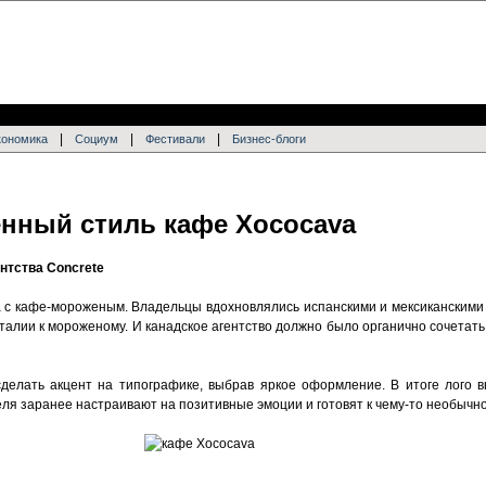
|
|
|
кономика
Социум
Фестивали
Бизнес-блоги
нный стиль кафе Xococava
нтства Concrete
а с кафе-мороженым. Владельцы вдохновлялись испанскими и мексиканскими 
лии к мороженому. И канадское агентство должно было органично сочетать 
сделать акцент на типографике, выбрав яркое оформление. В итоге лого в
ля заранее настраивают на позитивные эмоции и готовят к чему-то необычно