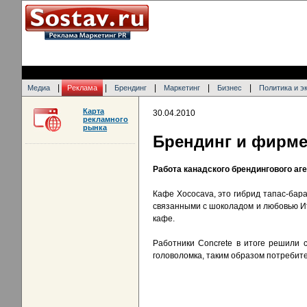
|
|
|
|
|
Медиа
Реклама
Брендинг
Маркетинг
Бизнес
Политика и э
Карта
30.04.2010
рекламного
рынка
Брендинг и фирме
Работа канадского брендингового аге
Кафе Xococava, это гибрид тапас-бар
связанными с шоколадом и любовью Ита
кафе.
Работники Concrete в итоге решили 
головоломка, таким образом потребите