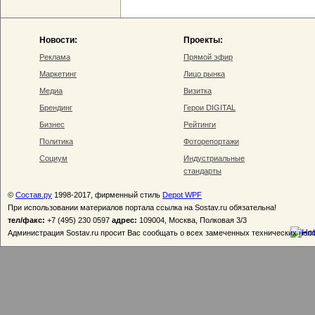
Новости:
Проекты:
Реклама
Прямой эфир
Маркетинг
Лицо рынка
Медиа
Визитка
Брендинг
Герои DIGITAL
Бизнес
Рейтинги
Политика
Фоторепортажи
Социум
Индустриальные
стандарты
©
Состав.ру
1998-2017, фирменный стиль
Depot WPF
При использовании материалов портала ссылка на Sostav.ru обязательна!
тел/факс:
+7 (495) 230 0597
адрес:
109004, Москва, Полковая 3/3
Администрация Sostav.ru просит Вас сообщать о всех замеченных технических неп