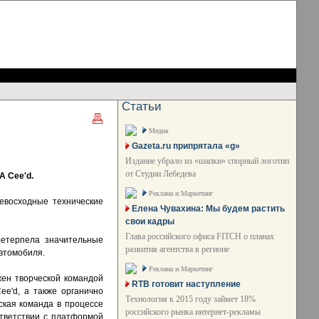
Статьи
Медиа
Gazeta.ru припрятала «g»
Издание убрало из «шапки» спорный логотип
от Студии Лебедева
A Cee'd.
Реклама и Маркетинг
ревосходные технические
Елена Чувахина: Мы будем растить
свои кадры
Глава российского офиса FITCH о планах
ретерпела значительные
развития агентства в регионе
автомобиля.
Реклама и Маркетинг
жен творческой командой
RTB готовит наступление
e'd, а также органично
Технология к 2015 году займет 18%
еская команда в процессе
российского рынка интернет-рекламы
ответствии с платформой