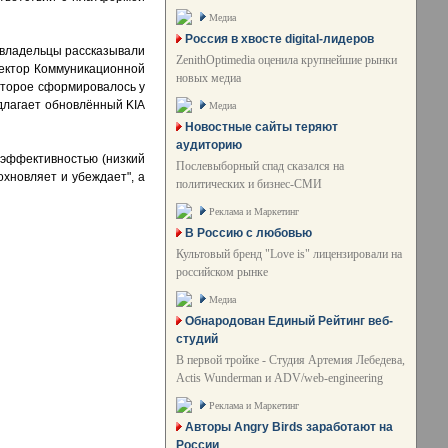
Медиа
Россия в хвосте digital-лидеров
товладельцы рассказывали
ZenithOptimedia оценила крупнейшие рынки
ректор Коммуникационной
новых медиа
оторое сформировалось у
длагает обновлённый KIA
Медиа
Новостные сайты теряют
аудиторию
 эффективностью (низкий
Послевыборный спад сказался на
хновляет и убеждает", а
политических и бизнес-СМИ
Реклама и Маркетинг
В Россию с любовью
Культовый бренд "Love is" лицензировали на
российском рынке
Медиа
Обнародован Единый Рейтинг веб-
студий
В первой тройке - Студия Артемия Лебедева,
Actis Wunderman и ADV/web-engineering
Реклама и Маркетинг
Авторы Angry Birds заработают на
России