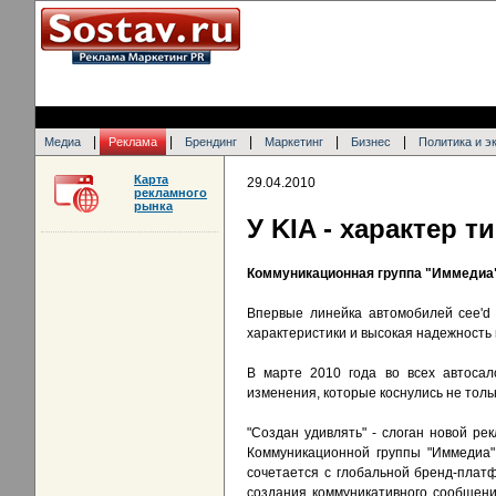
|
|
|
|
|
Медиа
Реклама
Брендинг
Маркетинг
Бизнес
Политика и э
Карта
29.04.2010
рекламного
рынка
У KIA - характер т
Коммуникационная группа "Иммедиа"
Впервые линейка автомобилей cee'd 
характеристики и высокая надежность 
В марте 2010 года во всех автосал
изменения, которые коснулись не толь
"Создан удивлять" - слоган новой ре
Коммуникационной группы "Иммедиа"
сочетается с глобальной бренд-платфо
создания коммуникативного сообщени