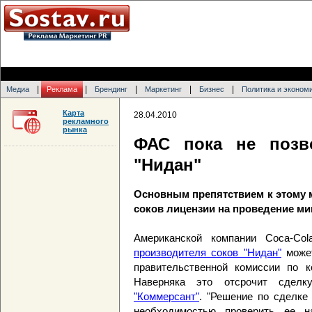
|
|
|
|
|
Медиа
Реклама
Брендинг
Маркетинг
Бизнес
Политика и эконом
Карта
28.04.2010
рекламного
рынка
ФАС пока не позво
"Нидан"
Основным препятствием к этому 
соков лицензии на проведение м
Американской компании Coca-C
производителя соков "Нидан"
может
правительственной комиссии по к
Наверняка это отсрочит сдел
"Коммерсант"
. "Решение по сделке
необходимостью проверить ее н