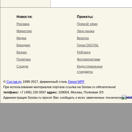
Новости:
Проекты:
Реклама
Прямой эфир
Маркетинг
Лицо рынка
Медиа
Визитка
Брендинг
Герои DIGITAL
Бизнес
Рейтинги
Политика
Фоторепортажи
Социум
Индустриальные
стандарты
©
Состав.ру
1998-2017, фирменный стиль
Depot WPF
При использовании материалов портала ссылка на Sostav.ru обязательна!
тел/факс:
+7 (495) 230 0597
адрес:
109004, Москва, Полковая 3/3
Администрация Sostav.ru просит Вас сообщать о всех замеченных технических неп