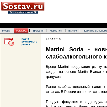
|
|
|
|
|
Медиа
Реклама
Брендинг
Маркетинг
Бизнес
Политика и эконом
Карта
28.04.2010
рекламного
рынка
Martini Soda - но
слабоалкогольного к
Бренд Martini представил рынку н
создан на основе Martini Bianco и
градусов.
Ранее слабоалкогольный напиток
странах. В России он появится в мае
Продукт фасуется в индивидуаль
Найти его можно будет на полках