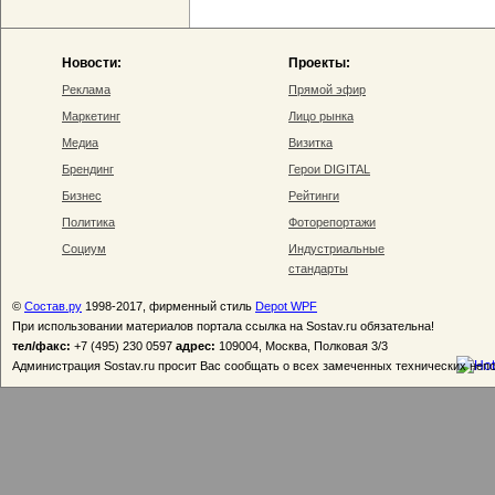
Новости:
Проекты:
Реклама
Прямой эфир
Маркетинг
Лицо рынка
Медиа
Визитка
Брендинг
Герои DIGITAL
Бизнес
Рейтинги
Политика
Фоторепортажи
Социум
Индустриальные
стандарты
©
Состав.ру
1998-2017, фирменный стиль
Depot WPF
При использовании материалов портала ссылка на Sostav.ru обязательна!
тел/факс:
+7 (495) 230 0597
адрес:
109004, Москва, Полковая 3/3
Администрация Sostav.ru просит Вас сообщать о всех замеченных технических неп