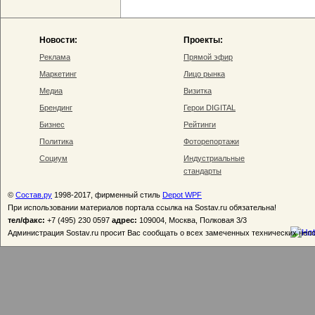
Новости:
Проекты:
Реклама
Прямой эфир
Маркетинг
Лицо рынка
Медиа
Визитка
Брендинг
Герои DIGITAL
Бизнес
Рейтинги
Политика
Фоторепортажи
Социум
Индустриальные
стандарты
©
Состав.ру
1998-2017, фирменный стиль
Depot WPF
При использовании материалов портала ссылка на Sostav.ru обязательна!
тел/факс:
+7 (495) 230 0597
адрес:
109004, Москва, Полковая 3/3
Администрация Sostav.ru просит Вас сообщать о всех замеченных технических неп