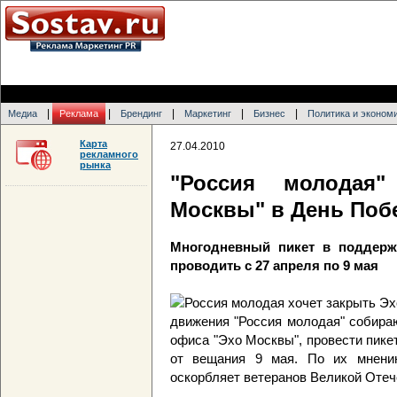
|
|
|
|
|
Медиа
Реклама
Брендинг
Маркетинг
Бизнес
Политика и эконом
Карта
27.04.2010
рекламного
рынка
"Россия молодая"
Москвы" в День По
Многодневный пикет в поддерж
проводить с 27 апреля по 9 мая
движения "Россия молодая" собира
офиса "Эхо Москвы", провести пике
от вещания 9 мая. По их мнению
оскорбляет ветеранов Великой Отеч