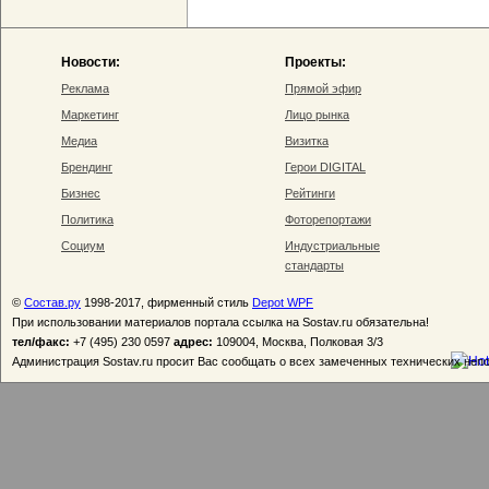
Новости:
Проекты:
Реклама
Прямой эфир
Маркетинг
Лицо рынка
Медиа
Визитка
Брендинг
Герои DIGITAL
Бизнес
Рейтинги
Политика
Фоторепортажи
Социум
Индустриальные
стандарты
©
Состав.ру
1998-2017, фирменный стиль
Depot WPF
При использовании материалов портала ссылка на Sostav.ru обязательна!
тел/факс:
+7 (495) 230 0597
адрес:
109004, Москва, Полковая 3/3
Администрация Sostav.ru просит Вас сообщать о всех замеченных технических неп