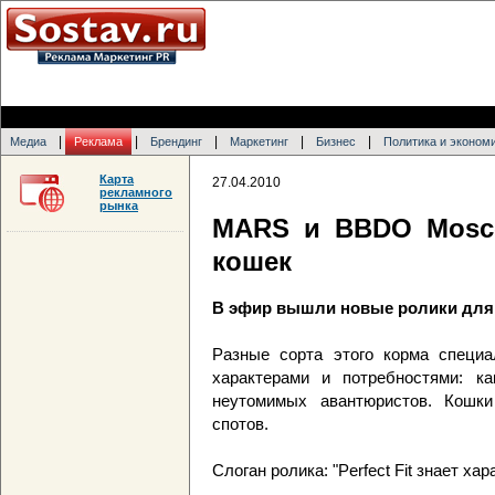
|
|
|
|
|
Медиа
Реклама
Брендинг
Маркетинг
Бизнес
Политика и эконом
Карта
27.04.2010
рекламного
рынка
MARS и BBDO Mosc
кошек
В эфир вышли новые ролики для б
Разные сорта этого корма специ
характерами и потребностями: к
неутомимых авантюристов. Кошк
спотов.
Слоган ролика: "Perfect Fit знает хар