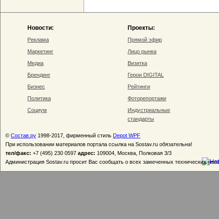
Новости:
Проекты:
Реклама
Прямой эфир
Маркетинг
Лицо рынка
Медиа
Визитка
Брендинг
Герои DIGITAL
Бизнес
Рейтинги
Политика
Фоторепортажи
Социум
Индустриальные
стандарты
©
Состав.ру
1998-2017, фирменный стиль
Depot WPF
При использовании материалов портала ссылка на Sostav.ru обязательна!
тел/факс:
+7 (495) 230 0597
адрес:
109004, Москва, Полковая 3/3
Администрация Sostav.ru просит Вас сообщать о всех замеченных технических неп