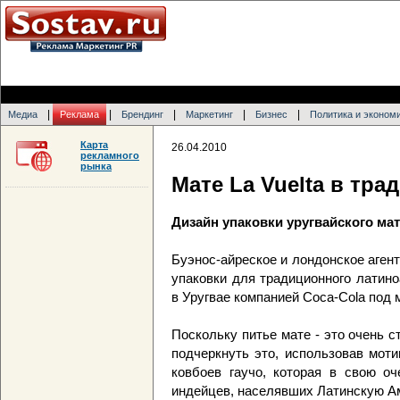
|
|
|
|
|
Медиа
Реклама
Брендинг
Маркетинг
Бизнес
Политика и эконом
Карта
26.04.2010
рекламного
рынка
Мате La Vuelta в тр
Дизайн упаковки уругвайского мате
Буэнос-айреское и лондонское аген
упаковки для традиционного латино
в Уругвае компанией Coca-Cola под м
Поскольку питье мате - это очень 
подчеркнуть это, использовав мот
ковбоев гаучо, которая в свою о
индейцев, населявших Латинскую Ам