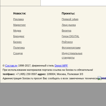
Новости:
Проекты:
Реклама
Прямой эфир
Маркетинг
Лицо рынка
Медиа
Визитка
Брендинг
Герои DIGITAL
Бизнес
Рейтинги
Политика
Фоторепортажи
Социум
Индустриальные
стандарты
©
Состав.ру
1998-2017, фирменный стиль
Depot WPF
При использовании материалов портала ссылка на Sostav.ru обязательна!
тел/факс:
+7 (495) 230 0597
адрес:
109004, Москва, Полковая 3/3
Администрация Sostav.ru просит Вас сообщать о всех замеченных технических неп