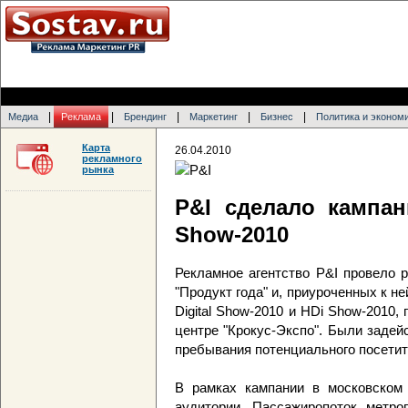
|
|
|
|
|
Медиа
Реклама
Брендинг
Маркетинг
Бизнес
Политика и эконом
Карта
26.04.2010
рекламного
рынка
P&I сделало кампан
Show-2010
Рекламное агентство P&I провело 
"Продукт года" и, приуроченных к не
Digital Show-2010 и HDi Show-201
центре "Крокус-Экспо". Были заде
пребывания потенциального посетите
В рамках кампании в московском 
аудитории. Пассажиропоток метро