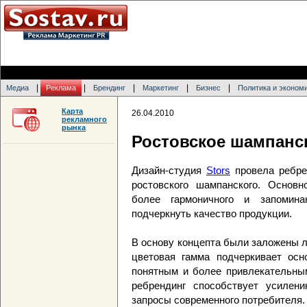
|
|
|
|
|
Медиа
Реклама
Брендинг
Маркетинг
Бизнес
Политика и эконом
Карта
26.04.2010
рекламного
рынка
Ростовское шампанс
Дизайн-студия
Stors
провела ребре
ростовского шампанского. Основ
более гармоничного и запомина
подчеркнуть качество продукции.
В основу концепта были заложены 
цветовая гамма подчеркивает осн
понятным и более привлекательны
ребрендинг способствует усилен
запросы современного потребителя.