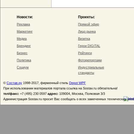
Новости:
Проекты:
Реклама
Прямой эфир
Маркетинг
Лицо рынка
Медиа
Визитка
Брендинг
Герои DIGITAL
Бизнес
Рейтинги
Политика
Фоторепортажи
Социум
Индустриальные
стандарты
©
Состав.ру
1998-2017, фирменный стиль
Depot WPF
При использовании материалов портала ссылка на Sostav.ru обязательна!
тел/факс:
+7 (495) 230 0597
адрес:
109004, Москва, Полковая 3/3
Администрация Sostav.ru просит Вас сообщать о всех замеченных технических неп