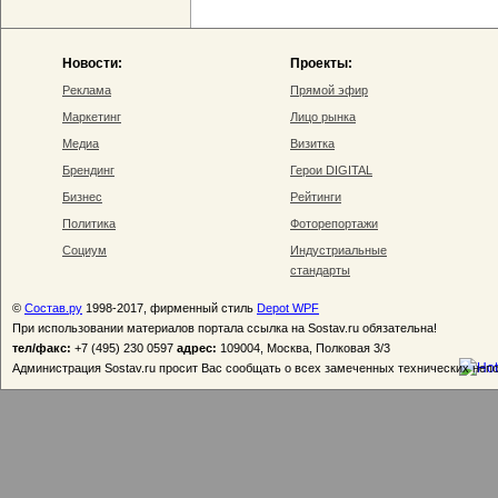
Новости:
Проекты:
Реклама
Прямой эфир
Маркетинг
Лицо рынка
Медиа
Визитка
Брендинг
Герои DIGITAL
Бизнес
Рейтинги
Политика
Фоторепортажи
Социум
Индустриальные
стандарты
©
Состав.ру
1998-2017, фирменный стиль
Depot WPF
При использовании материалов портала ссылка на Sostav.ru обязательна!
тел/факс:
+7 (495) 230 0597
адрес:
109004, Москва, Полковая 3/3
Администрация Sostav.ru просит Вас сообщать о всех замеченных технических неп