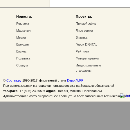
Новости:
Проекты:
Реклама
Прямой эфир
Маркетинг
Лицо рынка
Медиа
Визитка
Брендинг
Герои DIGITAL
Бизнес
Рейтинги
Политика
Фоторепортажи
Социум
Индустриальные
стандарты
©
Состав.ру
1998-2017, фирменный стиль
Depot WPF
При использовании материалов портала ссылка на Sostav.ru обязательна!
тел/факс:
+7 (495) 230 0597
адрес:
109004, Москва, Полковая 3/3
Администрация Sostav.ru просит Вас сообщать о всех замеченных технических неп