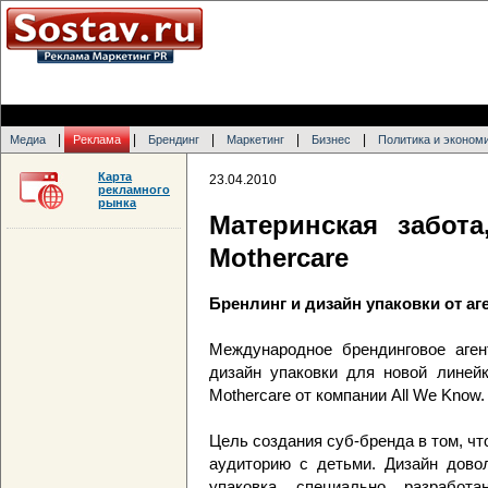
|
|
|
|
|
Медиа
Реклама
Брендинг
Маркетинг
Бизнес
Политика и эконом
Карта
23.04.2010
рекламного
рынка
Материнская забот
Mothercare
Бренлинг и дизайн упаковки от аг
Международное брендинговое аген
дизайн упаковки для новой линей
Mothercare от компании All We Know.
Цель создания суб-бренда в том, ч
аудиторию с детьми. Дизайн довол
упаковка специально разработ