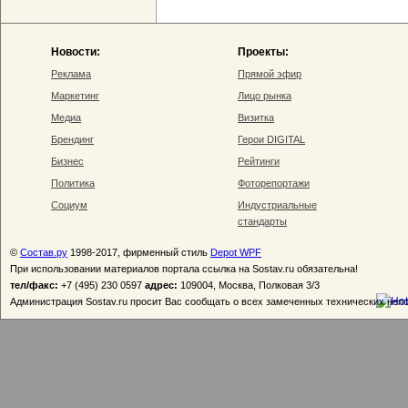
Новости:
Проекты:
Реклама
Прямой эфир
Маркетинг
Лицо рынка
Медиа
Визитка
Брендинг
Герои DIGITAL
Бизнес
Рейтинги
Политика
Фоторепортажи
Социум
Индустриальные
стандарты
©
Состав.ру
1998-2017, фирменный стиль
Depot WPF
При использовании материалов портала ссылка на Sostav.ru обязательна!
тел/факс:
+7 (495) 230 0597
адрес:
109004, Москва, Полковая 3/3
Администрация Sostav.ru просит Вас сообщать о всех замеченных технических неп