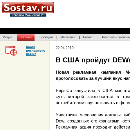
|
|
|
|
|
Медиа
Реклама
Брендинг
Маркетинг
Бизнес
Политика и эконом
Карта
22.04.2010
рекламного
рынка
В США пройдут DEW
Новая рекламная кампания Mo
проголосовать за лучший вкус нап
PepsiCo запустила в США масшт
суть которой заключается в том
потребителям поучаствовать в форм
Участники голосования должны выбр
Dew, созданных его фанатами, остан
Рекламная акция проходит действи