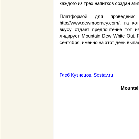
каждого из трех напитков создан аг
Платформой для проведени
http://www.dewmocracy.com/, на к
вкусу отдает предпочтение тот 
лидирует Mountain Dew White Out.
сентября, именно на этот день выпа
Глеб Кузнецов, Sostav.ru
Mountai