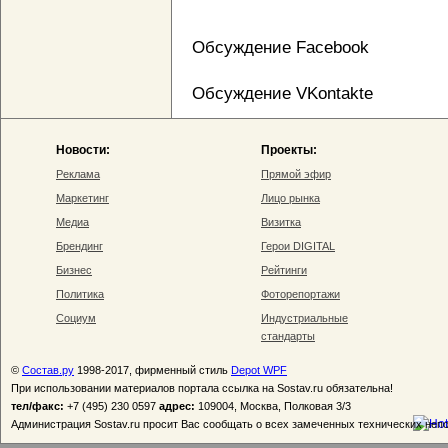
Обсуждение Facebook
Обсуждение VKontakte
Новости:
Проекты:
Реклама
Прямой эфир
Маркетинг
Лицо рынка
Медиа
Визитка
Брендинг
Герои DIGITAL
Бизнес
Рейтинги
Политика
Фоторепортажи
Социум
Индустриальные
стандарты
©
Состав.ру
1998-2017, фирменный стиль
Depot WPF
При использовании материалов портала ссылка на Sostav.ru обязательна!
тел/факс:
+7 (495) 230 0597
адрес:
109004, Москва, Полковая 3/3
Администрация Sostav.ru просит Вас сообщать о всех замеченных технических неп