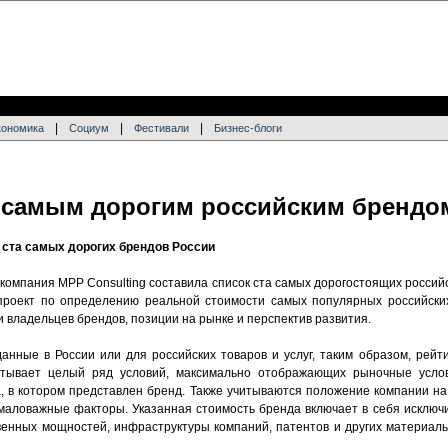
|
|
|
кономика
Социум
Фестивали
Бизнес-блоги
 самым дорогим российским брендо
к ста самых дорогих брендов России
компания MPP Consulting составила список ста самых дорогостоящих россий
проект по определению реальной стоимости самых популярных российских
 владельцев брендов, позиции на рынке и перспектив развития.
анные в России или для российских товаров и услуг, таким образом, рейт
итывает целый ряд условий, максимально отображающих рыночные усло
, в котором представлен бренд. Также учитываются положение компании на
емаловажные факторы. Указанная стоимость бренда включает в себя исключ
твенных мощностей, инфраструктуры компаний, патентов и других материал