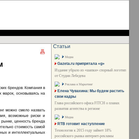
Статьи
Медиа
м
Gazeta.ru припрятала «g»
Издание убрало из «шапки» спорный логотип
от Студии Лебедева
Реклама и Маркетинг
ских брендов. Компания в
Елена Чувахина: Мы будем растить
 марок, основываясь на
свои кадры
Глава российского офиса FITCH о планах
развития агентства в регионе
инг можно смело назвать
вия, возможные риски и
Медиа
 рынке, ценность бренда
RTB готовит наступление
ительно стоимость самой
Технология к 2015 году займет 18%
ьных и интеллектуальных
российского рынка интернет-рекламы