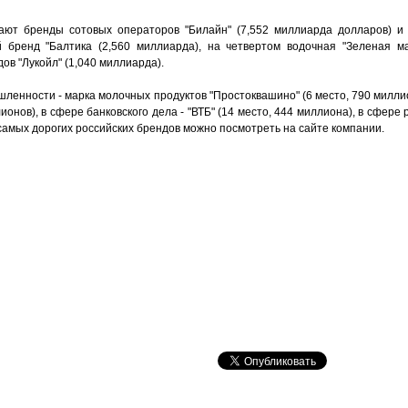
ают бренды сотовых операторов "Билайн" (7,552 миллиарда долларов) и 
 бренд "Балтика (2,560 миллиарда), на четвертом водочная "Зеленая ма
ов "Лукойл" (1,040 миллиарда).
енности - марка молочных продуктов "Простоквашино" (6 место, 790 миллио
ионов), в сфере банковского дела - "ВТБ" (14 место, 444 миллиона), в сфере 
самых дорогих российских брендов можно посмотреть на сайте компании.