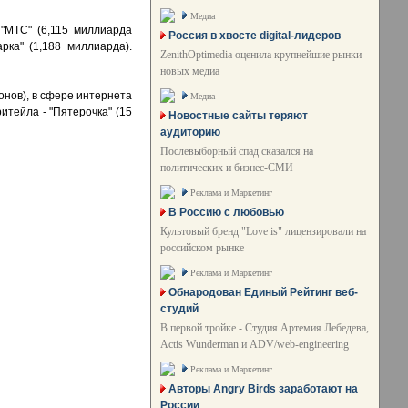
Медиа
"МТС" (6,115 миллиарда
Россия в хвосте digital-лидеров
рка" (1,188 миллиарда).
ZenithOptimedia оценила крупнейшие рынки
новых медиа
нов), в сфере интернета
Медиа
ритейла - "Пятерочка" (15
Новостные сайты теряют
аудиторию
Послевыборный спад сказался на
политических и бизнес-СМИ
Реклама и Маркетинг
В Россию с любовью
Культовый бренд "Love is" лицензировали на
российском рынке
Реклама и Маркетинг
Обнародован Единый Рейтинг веб-
студий
В первой тройке - Студия Артемия Лебедева,
Actis Wunderman и ADV/web-engineering
Реклама и Маркетинг
Авторы Angry Birds заработают на
России