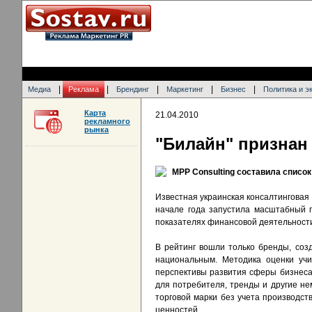
|
|
|
|
|
Медиа
Реклама
Брендинг
Маркетинг
Бизнес
Политика и э
Карта
21.04.2010
рекламного
рынка
"Билайн" признан
MPP Consulting составила списо
Известная украинская консалтинговая 
начале года запустила масштабный 
показателях финансовой деятельности
В рейтинг вошли только бренды, созд
национальным. Методика оценки уч
перспективы развития сферы бизнеса
для потребителя, тренды и другие н
торговой марки без учета производс
ценностей.