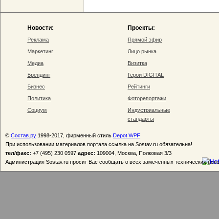
Новости:
Проекты:
Реклама
Прямой эфир
Маркетинг
Лицо рынка
Медиа
Визитка
Брендинг
Герои DIGITAL
Бизнес
Рейтинги
Политика
Фоторепортажи
Социум
Индустриальные
стандарты
©
Состав.ру
1998-2017, фирменный стиль
Depot WPF
При использовании материалов портала ссылка на Sostav.ru обязательна!
тел/факс:
+7 (495) 230 0597
адрес:
109004, Москва, Полковая 3/3
Администрация Sostav.ru просит Вас сообщать о всех замеченных технических неп