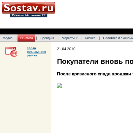
|
|
|
|
|
Медиа
Реклама
Брендинг
Маркетинг
Бизнес
Политика и эконом
Карта
21.04.2010
рекламного
рынка
Покупатели вновь п
После кризисного спада продажи 