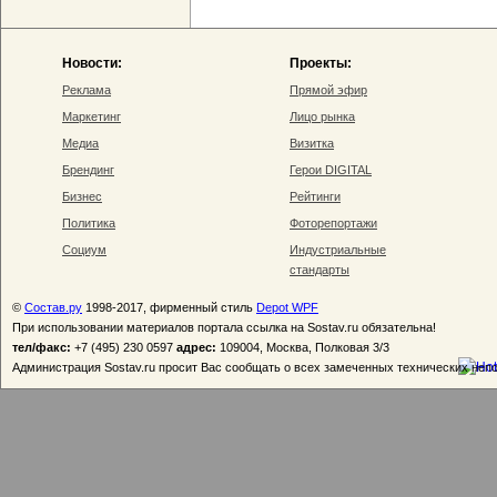
Новости:
Проекты:
Реклама
Прямой эфир
Маркетинг
Лицо рынка
Медиа
Визитка
Брендинг
Герои DIGITAL
Бизнес
Рейтинги
Политика
Фоторепортажи
Социум
Индустриальные
стандарты
©
Состав.ру
1998-2017, фирменный стиль
Depot WPF
При использовании материалов портала ссылка на Sostav.ru обязательна!
тел/факс:
+7 (495) 230 0597
адрес:
109004, Москва, Полковая 3/3
Администрация Sostav.ru просит Вас сообщать о всех замеченных технических неп