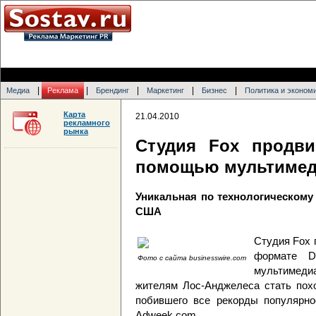
|
|
|
|
|
Медиа
Реклама
Брендинг
Маркетинг
Бизнес
Политика и эконом
Карта
21.04.2010
рекламного
рынка
Студия Fox продви
помощью мультимед
Уникальная по технологическому
США
Студия Fox 
формате D
Фото с сайта businesswire.com
мультимедиа
жителям Лос-Анджелеса стать пох
побившего все рекорды популярно
Adweek.com