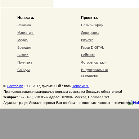
Новости:
Проекты:
Реклама
Прямой эфир
Маркетинг
Лицо рынка
Медиа
Визитка
Брендинг
Герои DIGITAL
Бизнес
Рейтинги
Политика
Фоторепортажи
Социум
Индустриальные
стандарты
©
Состав.ру
1998-2017, фирменный стиль
Depot WPF
При использовании материалов портала ссылка на Sostav.ru обязательна!
тел/факс:
+7 (495) 230 0597
адрес:
109004, Москва, Полковая 3/3
Администрация Sostav.ru просит Вас сообщать о всех замеченных технических неп