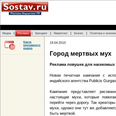
|
|
|
|
|
Медиа
Реклама
Брендинг
Маркетинг
Бизнес
Политика и эконом
Карта
19.04.2010
рекламного
рынка
Город мертвых мух
Реклама ловушек для насекомых F
Новая печатная кампания с исп
индийского агентства Publicis Gurga
Кампания представляет рисова
настоящие мухи, которые помога
перейти через дорогу. Так креатор
мухи, однако они тут же добавляю
быть мертвой.