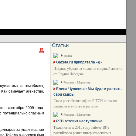
Статьи
Медиа
Gazeta.ru припрятала «g»
Издание убрало из «шапки» спорный логотип
от Студии Лебедева
Реклама и Маркетинг
пускаемых автомобилях,
Елена Чувахина: Мы будем растить
. Как отмечает агентство,
свои кадры
Глава российского офиса FITCH о планах
развития агентства в регионе
е в сентябре 2009 года.
о с потенциально опасным
Реклама и Маркетинг
RTB готовит наступление
Технология к 2015 году займет 18%
долларов за умалчивание
российского рынка интернет-рекламы
Акио Тойода вынужден был