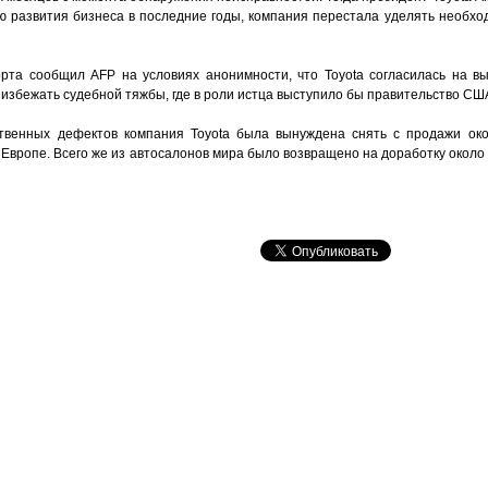
ью развития бизнеса в последние годы, компания перестала уделять необхо
рта сообщил AFP на условиях анонимности, что Toyota согласилась на вып
избежать судебной тяжбы, где в роли истца выступило бы правительство СШ
твенных дефектов компания Toyota была вынуждена снять с продажи око
 Европе. Всего же из автосалонов мира было возвращено на доработку окол