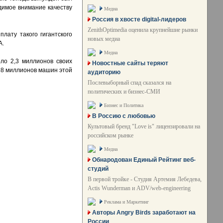
димое внимание качеству
Медиа
Россия в хвосте digital-лидеров
ZenithOptimedia оценила крупнейшие рынки
лату такого гигантского
новых медиа
А.
Медиа
ло 2,3 миллионов своих
Новостные сайты теряют
о 8 миллионов машин этой
аудиторию
Послевыборный спад сказался на
политических и бизнес-СМИ
Бизнес и Политика
В Россию с любовью
Культовый бренд "Love is" лицензировали на
российском рынке
Медиа
Обнародован Единый Рейтинг веб-
студий
В первой тройке - Студия Артемия Лебедева,
Actis Wunderman и ADV/web-engineering
Реклама и Маркетинг
Авторы Angry Birds заработают на
России