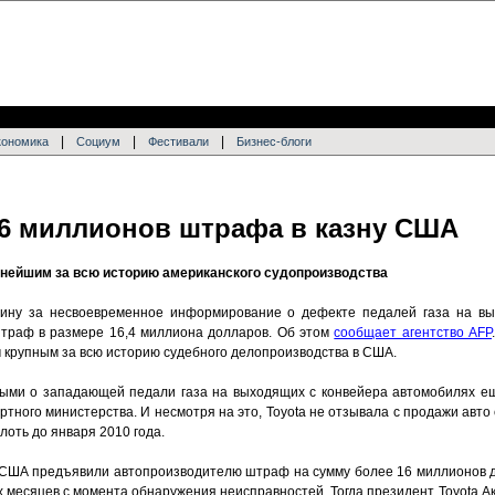
|
|
|
кономика
Социум
Фестивали
Бизнес-блоги
16 миллионов штрафа в казну США
пнейшим за всю историю американского судопроизводства
вину за несвоевременное информирование о дефекте педалей газа на вы
штраф в размере 16,4 миллиона долларов. Об этом
сообщает агентство AFP
 крупным за всю историю судебного делопроизводства в США.
ными о западающей педали газа на выходящих с конвейера автомобилях ещ
тного министерства. И несмотря на это, Toyota не отзывала с продажи авт
оть до января 2010 года.
о США предъявили автопроизводителю штраф на сумму более 16 миллионов 
х месяцев с момента обнаружения неисправностей. Тогда президент Toyota 