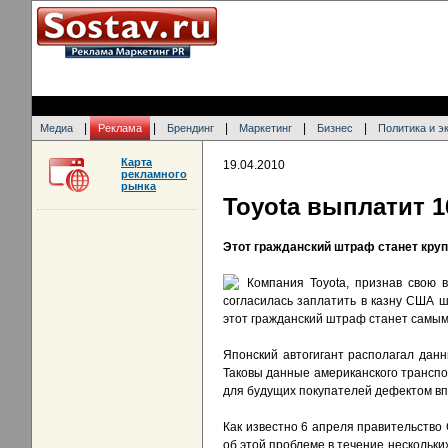
|
|
|
|
|
Медиа
Реклама
Брендинг
Маркетинг
Бизнес
Политика и э
Карта
19.04.2010
рекламного
рынка
Toyota выплатит 
Этот гражданский штраф станет кру
Компания Toyota, признав свою 
согласилась заплатить в казну США 
этот гражданский штраф станет самым
Японский автогигант располагал дан
Таковы данные американского транспор
для будущих покупателей дефектом впл
Как известно 6 апреля правительств
об этой проблеме в течение нескольки