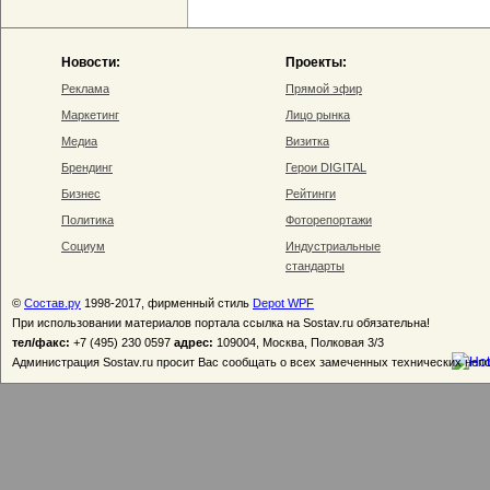
Новости:
Проекты:
Реклама
Прямой эфир
Маркетинг
Лицо рынка
Медиа
Визитка
Брендинг
Герои DIGITAL
Бизнес
Рейтинги
Политика
Фоторепортажи
Социум
Индустриальные
стандарты
©
Состав.ру
1998-2017, фирменный стиль
Depot WPF
При использовании материалов портала ссылка на Sostav.ru обязательна!
тел/факс:
+7 (495) 230 0597
адрес:
109004, Москва, Полковая 3/3
Администрация Sostav.ru просит Вас сообщать о всех замеченных технических неп