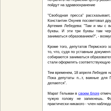
пойдут на здравоохранение
"Свободная пресса" рассказывает
Константин Окунев посоветовал дру
Артемия Лебедева: "Там и мы с в
буквы. И эти три буквы там чер
заниматься образованием?", - возму
Кроме того, депутатов Пермского з
то, что, судя по уставным документ
собираются заниматься образовател
стали оформлять соответствующую
Тем временем, 18 апреля Лебедев 
Пока депутаты п...т, важные для
делаются".
Марат Гельман в
своем блоге
отмеча
чужую голову не запихнешь. Ф
практически никакого - член наблюда