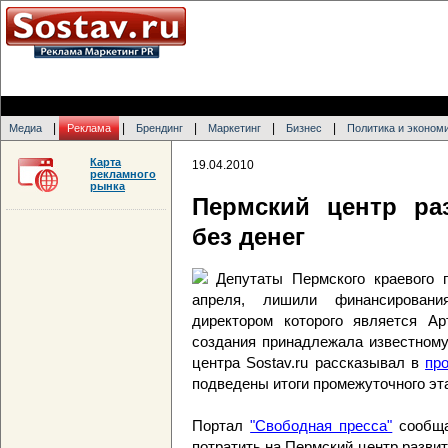
|
|
|
|
|
Медиа
Реклама
Брендинг
Маркетинг
Бизнес
Политика и эконом
Карта
19.04.2010
рекламного
рынка
Пермский центр ра
без денег
Депутаты Пермского краевого 
апреля, лишили финансировани
директором которого является А
создания принадлежала известному
центра Sostav.ru рассказывал в
пр
подведены итоги промежуточного эт
Портал
"Свободная пресса"
сообща
потратить на Пермский центр развит