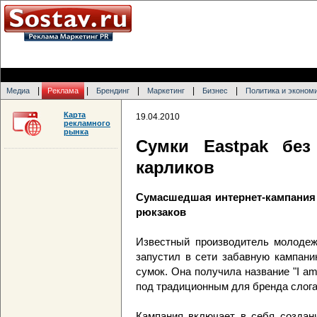
|
|
|
|
|
Медиа
Реклама
Брендинг
Маркетинг
Бизнес
Политика и эконом
Карта
19.04.2010
рекламного
рынка
Сумки Eastpak бе
карликов
Сумасшедшая интернет-кампания 
рюкзаков
Известный производитель молодеж
запустил в сети забавную кампани
сумок. Она получила название "I am 
под традиционным для бренда слогано
Кампания включает в себя создани