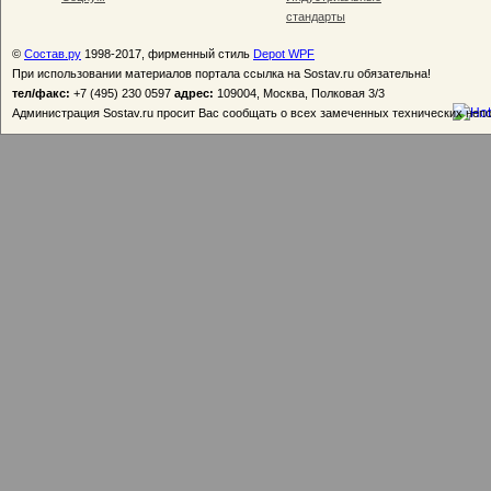
стандарты
©
Состав.ру
1998-2017, фирменный стиль
Depot WPF
При использовании материалов портала ссылка на Sostav.ru обязательна!
тел/факс:
+7 (495) 230 0597
адрес:
109004, Москва, Полковая 3/3
Администрация Sostav.ru просит Вас сообщать о всех замеченных технических неп