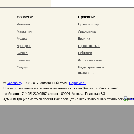
Новости:
Проекты:
Реклама
Прямой эфир
Маркетинг
Лицо рынка
Медиа
Визитка
Брендинг
Герои DIGITAL
Бизнес
Рейтинги
Политика
Фоторепортажи
Социум
Индустриальные
стандарты
©
Состав.ру
1998-2017, фирменный стиль
Depot WPF
При использовании материалов портала ссылка на Sostav.ru обязательна!
тел/факс:
+7 (495) 230 0597
адрес:
109004, Москва, Полковая 3/3
Администрация Sostav.ru просит Вас сообщать о всех замеченных технических неп