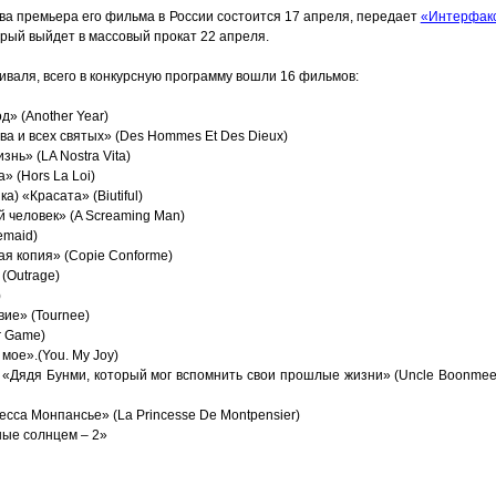
ва премьера его фильма в России состоится 17 апреля, передает
«Интерфак
рый выйдет в массовый прокат 22 апреля.
валя, всего в конкурсную программу вошли 16 фильмов:
д» (Another Year)
а и всех святых» (Des Hommes Et Des Dieux)
нь» (LA Nostra Vita)
 (Hors La Loi)
) «Красата» (Biutiful)
 человек» (A Screaming Man)
emaid)
я копия» (Copie Conforme)
(Outrage)
)
ие» (Tournee)
r Game)
мое».(You. My Joy)
- «Дядя Бунми, который мог вспомнить свои прошлые жизни» (Uncle Boonmee
сса Монпансье» (La Princesse De Montpensier)
ные солнцем – 2»