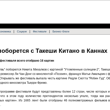
|
|
|
кономика
Социум
Фестивали
Бизнес-блоги
поборется с Такеши Китано в Каннах
фестиваля всего отобрано 16 картин
етвь" поборются Никита Михалков с картиной "Утомленные солнцем-2", Таке
режиссер Ли Чан Донг со кинолентой «Поэзия», француз Матье Амальрик с ф
 Открывать же фестиваль выпала честь картине Ридли Скотта "Робин Гуд". 
одного киносмотра Тьерри Фремо.
 программе фестиваля будут представлены более 12 стран, числе которых и
то в этом году количество претендентов несколько упало, тогда как ра
емых картин». Из 1665 лент были отобраны 46 полнометражных фильмов в
.