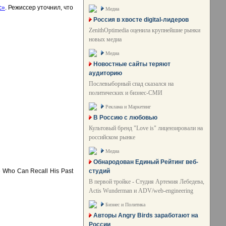
с»
. Режиссер уточнил, что
Медиа
Россия в хвосте digital-лидеров
ZenithOptimedia оценила крупнейшие рынки
новых медиа
Медиа
Новостные сайты теряют
аудиторию
Послевыборный спад сказался на
политических и бизнес-СМИ
Реклама и Маркетинг
В Россию с любовью
Культовый бренд "Love is" лицензировали на
российском рынке
Медиа
Обнародован Единый Рейтинг веб-
студий
 Who Can Recall His Past
В первой тройке - Студия Артемия Лебедева,
Actis Wunderman и ADV/web-engineering
Бизнес и Политика
Авторы Angry Birds заработают на
России