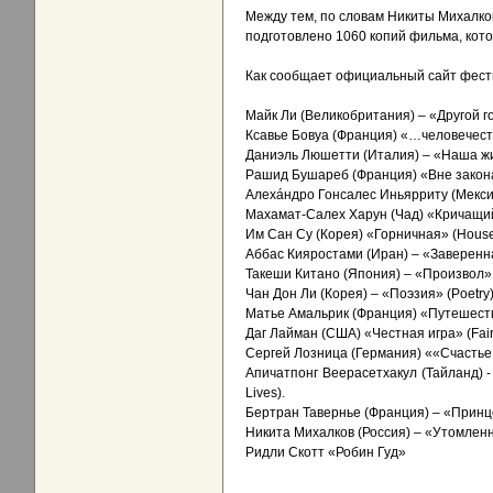
Между тем, по словам Никиты Михалко
подготовлено 1060 копий фильма, кото
Как сообщает официальный сайт фести
Майк Ли (Великобритания) – «Другой го
Ксавье Бовуа (Франция) «…человечеств
Даниэль Люшетти (Италия) – «Наша жиз
Рашид Бушареб (Франция) «Вне закона»
Алехáндро Гонсалес Иньярриту (Мексика
Махамат-Салех Харун (Чад) «Кричащий
Им Сан Су (Корея) «Горничная» (Hous
Аббас Кияростами (Иран) – «Заверенна
Такеши Китано (Япония) – «Произвол» 
Чан Дон Ли (Корея) – «Поэзия» (Poetry
Матье Амальрик (Франция) «Путешеств
Даг Лайман (США) «Честная игра» (Fai
Сергей Лозница (Германия) ««Счастье 
Апичатпонг Веерасетхакул (Тайланд) 
Lives).
Бертран Тавернье (Франция) – «Принце
Никита Михалков (Россия) – «Утомлен
Ридли Скотт «Робин Гуд»