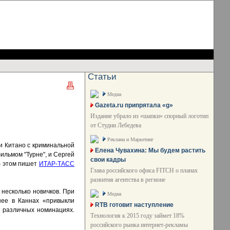
Статьи
Медиа
Gazeta.ru припрятала «g»
Издание убрало из «шапки» спорный логотип
от Студии Лебедева
Реклама и Маркетинг
ши Китано с криминальной
Елена Чувахина: Мы будем растить
ильмом "Турне", и Сергей
свои кадры
Об этом пишет
ИТАР-ТАСС
Глава российского офиса FITCH о планах
развития агентства в регионе
 несколько новичков. При
Медиа
нее в Каннах «привыкли
RTB готовит наступление
 различных номинациях.
Технология к 2015 году займет 18%
российского рынка интернет-рекламы