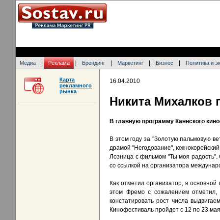
|
|
|
|
|
Медиа
Реклама
Брендинг
Маркетинг
Бизнес
Политика и э
Карта
16.04.2010
рекламного
рынка
Никита Михалков 
В главную программу Каннского кино
В этом году за "Золотую пальмовую в
драмой "Негодование", южнокорейский 
Лозница с фильмом "Ты моя радость".
со ссылкой на организатора междунар
Как отметил организатор, в основной
этом Фремо с сожалением отметил, ч
констатировать рост числа выдвига
Кинофестиваль пройдет с 12 по 23 мая