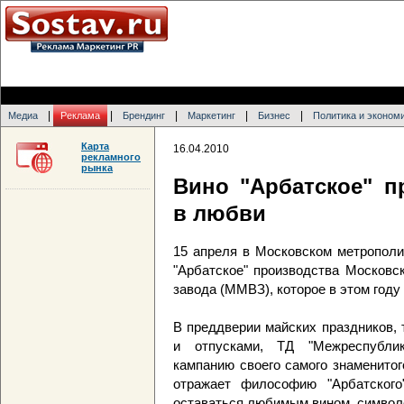
|
|
|
|
|
Медиа
Реклама
Брендинг
Маркетинг
Бизнес
Политика и эконом
Карта
16.04.2010
рекламного
рынка
Вино "Арбатское" п
в любви
15 апреля в Московском метрополи
"Арбатское" производства Московс
завода (ММВЗ), которое в этом году
В преддверии майских праздников,
и отпусками, ТД "Межреспублик
кампанию своего самого знаменито
отражает философию "Арбатского
оставаться любимым вином, символо