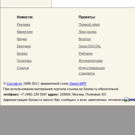
Новости:
Проекты:
Реклама
Прямой эфир
Маркетинг
Лицо рынка
Медиа
Визитка
Брендинг
Герои DIGITAL
Бизнес
Рейтинги
Политика
Фоторепортажи
Социум
Индустриальные
стандарты
©
Состав.ру
1998-2017, фирменный стиль
Depot WPF
При использовании материалов портала ссылка на Sostav.ru обязательна!
тел/факс:
+7 (495) 230 0597
адрес:
109004, Москва, Полковая 3/3
Администрация Sostav.ru просит Вас сообщать о всех замеченных технических неп