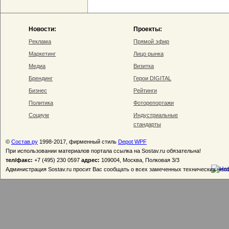
Новости:
Проекты:
Реклама
Прямой эфир
Маркетинг
Лицо рынка
Медиа
Визитка
Брендинг
Герои DIGITAL
Бизнес
Рейтинги
Политика
Фоторепортажи
Социум
Индустриальные
стандарты
©
Состав.ру
1998-2017, фирменный стиль
Depot WPF
При использовании материалов портала ссылка на Sostav.ru обязательна!
тел/факс:
+7 (495) 230 0597
адрес:
109004, Москва, Полковая 3/3
Администрация Sostav.ru просит Вас сообщать о всех замеченных технических неп