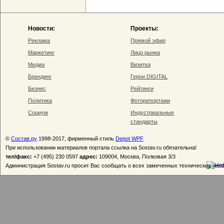
Новости:
Проекты:
Реклама
Прямой эфир
Маркетинг
Лицо рынка
Медиа
Визитка
Брендинг
Герои DIGITAL
Бизнес
Рейтинги
Политика
Фоторепортажи
Социум
Индустриальные
стандарты
©
Состав.ру
1998-2017, фирменный стиль
Depot WPF
При использовании материалов портала ссылка на Sostav.ru обязательна!
тел/факс:
+7 (495) 230 0597
адрес:
109004, Москва, Полковая 3/3
Администрация Sostav.ru просит Вас сообщать о всех замеченных технических неп