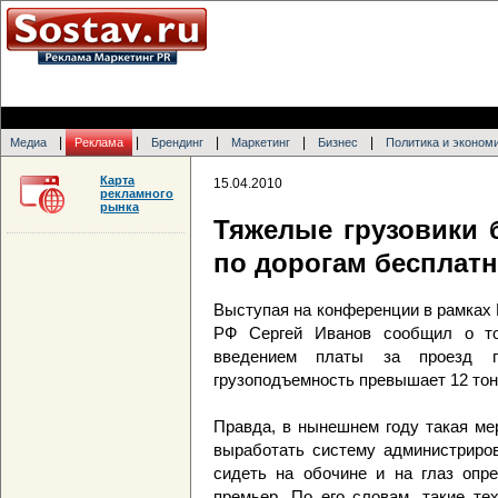
|
|
|
|
|
Медиа
Реклама
Брендинг
Маркетинг
Бизнес
Политика и эконом
Карта
15.04.2010
рекламного
рынка
Тяжелые грузовики 
по дорогам бесплат
Выступая на конференции в рамках 
РФ Сергей Иванов сообщил о то
введением платы за проезд п
грузоподъемность превышает 12 тон
Правда, в нынешнем году такая ме
выработать систему администриров
сидеть на обочине и на глаз опре
премьер. По его словам, такие те